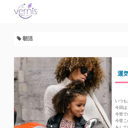
コ
ン
テ
ン
ツ
朝活
へ
ス
キ
ッ
プ
運
いつも
今回は
今世で
今世こ
をして