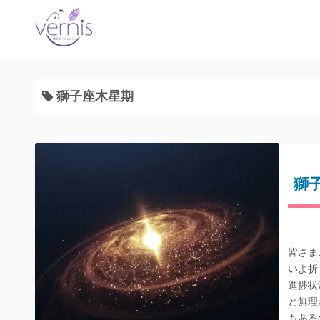
コ
ン
テ
ン
ツ
獅子座木星期
へ
ス
キ
ッ
プ
獅
皆さま
いよ折
進捗状
と無理
もある