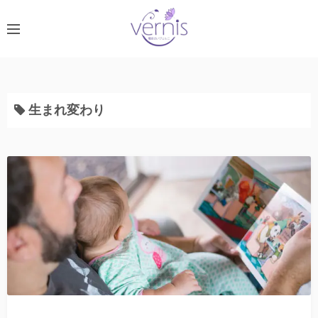
コ
ン
テ
ン
ツ
へ
生まれ変わり
ス
キ
ッ
プ