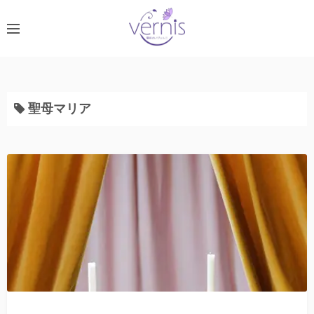
コ
ン
テ
ン
ツ
へ
聖母マリア
ス
キ
ッ
プ