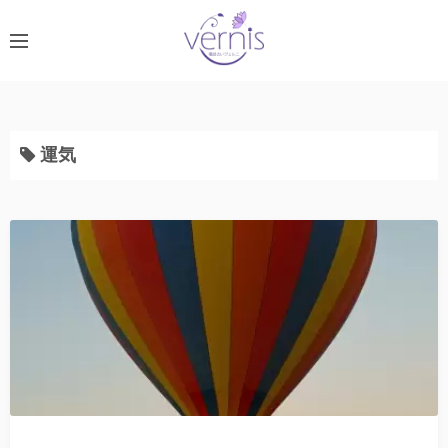
コ
ン
テ
ン
ツ
へ
運気
ス
キ
ッ
プ