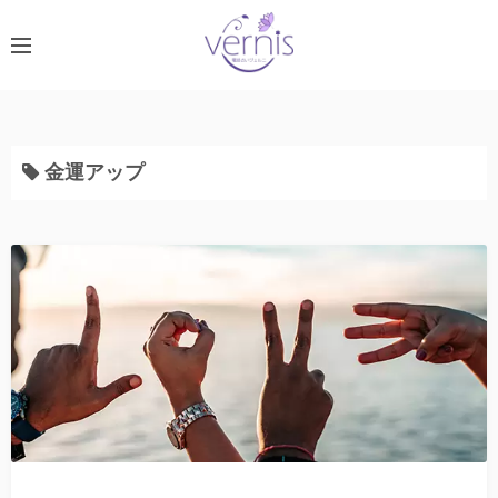
コ
ン
テ
ン
ツ
へ
金運アップ
ス
キ
ッ
プ