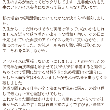
先生のよみが当たってビックリしてます！是非他の方も先
生のアドバイス参考になさって貰えたらなと思います。
私の場合は転職活動についてなかなか決まらず相談しまし
た。
先生から、まだ終わりそうな実感は伴っていないかもしれ
ませんが近々で落ち着きが出そうな様相と伺い、その日に
予定されていた面接のアドバイスも先生に貰いながら、面
接にのぞみました。お礼メールも有り難い事に頂いたの
で、それを見返しながら。
アドバイスは緊張しないようにしましょうとの事でしたの
で簡単な面接準備を済ませて(ガチガチに準備すると緊張し
ちゃうので質問に対する材料5-6コ集め程度)その通りに。
そしたら面接官は4-5人いましたがそれ程気張る事もなく突
破しました！！
休職期間もあり仕事が全く決まらず悩みに悩み、の繰り返
しで最近は正直心配ばかりでした。
これからまだ面接はありますし、内定もこれからですが未
来がたのしみです！次は役員面接のようですがまた是非ア
ドバイス下さい。