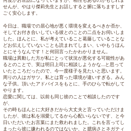
せんが、やはり傑莉先生とお話しすると腑に落ちますしす
ごく安心します。
今日は、職場での居心地が悪く環境を変えるべきか否か、
そしてお付き合いしている彼とのことの二点をお伺いしま
した。ほんとに、私が考えていること葛藤していることな
どお伝えしていないことも読まれてしまい、いやもうほん
とにそうなんです！と何回言ったかわかりません。
職場は異動した方が私にとって状況が悪化する可能性があ
るとのことで、実は明日上司に相談しようかな…と思って
いたところだったので、今一度様子を見たいと思います。
周りの人はガサツ。私とは育った環境が違いすぎる。みん
な子供。頂いたアドバイスをもとに、手のひらで転がして
やります。
恋愛に関しては、以前も同じ彼のことで相談したのです
が、
その時もほんとに大好きだから大丈夫と言っていただけま
したが、彼は私を溺愛してるから心配いらないです、と今
日いただいたお言葉にまた救われました。これを言ってし
まったら彼に嫌われるのではないか、と臆病さとネガティ