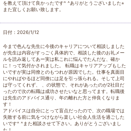
を教えて頂けて良かったです^ ^ありがとうございました⭐︎
また宜しくお願い致します。
日付：2026/1/12
今まで色んな先生に今後のキャリアについて相談しました
が先生は内容がすっごく具体的で、相談した後のお礼メー
ルを読み返してあー実は私これに悩んでたんだな、確か
に！って気付かされました。 転職はキャリアアップもした
いですが実は同僚とのもつれが原因でした。仕事を真面目
にやればやるほど同僚には足を引っ張られる。そして上司
は守ってくれず、 、の状態で、それがあったのが2社目だ
ったので次の転職は成功させたいなと思ってます。転職後
は先生のアドバイス通り、年の離れた方と仲良くなりま
す！
アドバイスは自分にとって盲点だったので、次の職場では
失敗する前に気をつけながら楽しい社会人生活を過ごした
いです^ ^また相談させて下さい。ありがとうございまし
た！