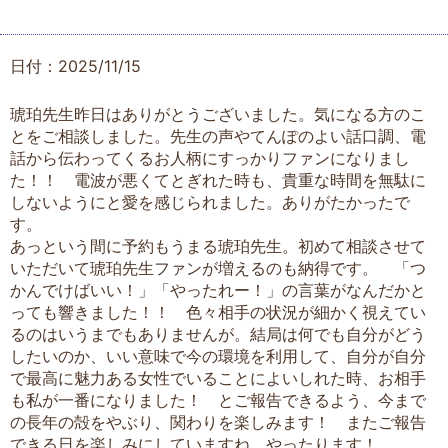
日付：2025/11/15
琥珀先生昨日はありがとうございました。気になる方のこ
とをご相談しました。先生の声やてんぽのよい話口調、電
話から伝わってくるお人柄にすっかりファンになりまし
た！！ 電波が悪くてとぎれた時も、貴重な時間を無駄に
しないようにと愛を感じられました。ありがたかったで
す。
あっという間に予約もうまる琥珀先生。初めて相談させて
いただいて琥珀先生ファンが増えるのも納得です。 「つ
かんでけばいい！」「やったれー！」の言葉がなんだかと
っても響きました！！ 色々相手の状況が細かく視えてい
るのはいうまでもありませんが。結局は何でも自分がどう
したいのか、いい意味で今の環境を利用して、自分が自分
で最高に魅力ある女性でいることによいしれた時、お相手
も私が一番になりました！ とご報告できるよう、今まで
の長年の殻をやぶり、関わりを楽しみます！ またご報告
できる日を楽しみにしていますね。やったります！