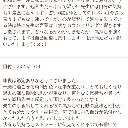
琥珀先生、連日私に寄り添ってくださり本当にありがとう
ございます。包容力たっぷりで温かい先生には自分の気持
ちを素直に言えます。占い/鑑定師としてのレベルは今さら
言うまでもなく凄いですが、心が疲弊して道を見失ってい
る時は特に先生の言葉は自然なカウンセリングで響きます
し癒されます。どうなるかわかりませんが、気持ちを強く
もって、まずは自己回復に集中します。また病んだらお願
いいたします(；ω；)
日付：2025/11/14
昨夜は鑑定ありがとうございました。
一緒に過ごせる時間が色々な事が重なり、とても短くなり
過去の嫌な期間の思いが重なり、何となく気持ちが曇った
中で琥珀先生に鑑定して頂けて良かったです！
先生の引き出してくれる彼の気持ちや行動の意味と性格が
とても分かりやすく納得で、何で側にいる自分が気付かな
かったんだろうと思ってしまいました。
状況も気持ちもストレートに伝えてくれるので有難いで