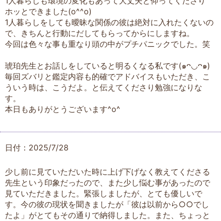
1人暮らしも環境の変化もあって大丈夫と仰ってくださり
ホッとできました(o^^o)
1人暮らしをしても曖昧な関係の彼は絶対に入れたくないの
で、きちんと行動にだしてもらってからにしますね。
今回は色々な事も重なり頭の中がプチパニックでした。笑
琥珀先生とお話しをしていると明るくなる私です(๑ᴖ◡ᴖ๑)
毎回ズバリと鑑定内容も的確でアドバイスもいただき、こ
ういう時は、こうだよ。と伝えてくださり勉強になりな
す。
本日もありがとうございます^o^
日付：2025/7/28
少し前に見ていただいた時に上げ下げなく教えてくださる
先生という印象だったので、また少し悩む事があったので
見ていただきました。緊張しましたが、とても優しいで
す。今の彼の現状を聞きましたが「彼は以前から○○でし
たよ」がとてもその通りで納得しました。また、ちょっと