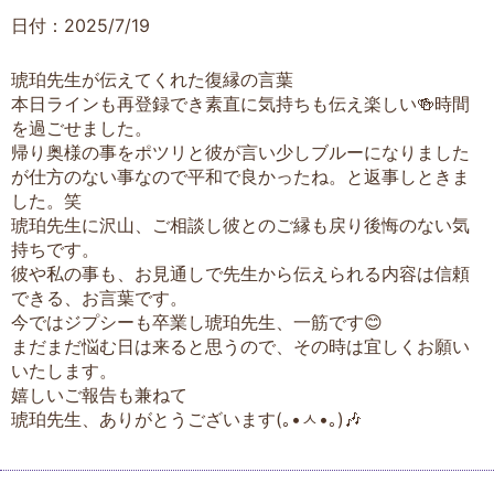
日付：2025/7/19
琥珀先生が伝えてくれた復縁の言葉
本日ラインも再登録でき素直に気持ちも伝え楽しい🍻時間
を過ごせました。
帰り奥様の事をポツリと彼が言い少しブルーになりました
が仕方のない事なので平和で良かったね。と返事しときま
した。笑
琥珀先生に沢山、ご相談し彼とのご縁も戻り後悔のない気
持ちです。
彼や私の事も、お見通しで先生から伝えられる内容は信頼
できる、お言葉です。
今ではジプシーも卒業し琥珀先生、一筋です😊
まだまだ悩む日は来ると思うので、その時は宜しくお願い
いたします。
嬉しいご報告も兼ねて
琥珀先生、ありがとうございます(｡•ㅅ•｡)🎶