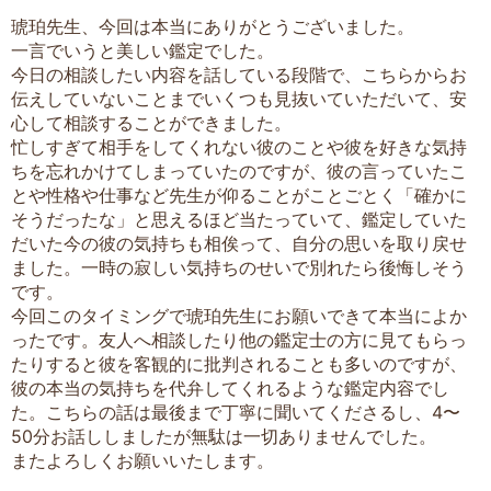
琥珀先生、今回は本当にありがとうございました。
一言でいうと美しい鑑定でした。
今日の相談したい内容を話している段階で、こちらからお
伝えしていないことまでいくつも見抜いていただいて、安
心して相談することができました。
忙しすぎて相手をしてくれない彼のことや彼を好きな気持
ちを忘れかけてしまっていたのですが、彼の言っていたこ
とや性格や仕事など先生が仰ることがことごとく「確かに
そうだったな」と思えるほど当たっていて、鑑定していた
だいた今の彼の気持ちも相俟って、自分の思いを取り戻せ
ました。一時の寂しい気持ちのせいで別れたら後悔しそう
です。
今回このタイミングで琥珀先生にお願いできて本当によか
ったです。友人へ相談したり他の鑑定士の方に見てもらっ
たりすると彼を客観的に批判されることも多いのですが、
彼の本当の気持ちを代弁してくれるような鑑定内容でし
た。こちらの話は最後まで丁寧に聞いてくださるし、4〜
50分お話ししましたが無駄は一切ありませんでした。
またよろしくお願いいたします。