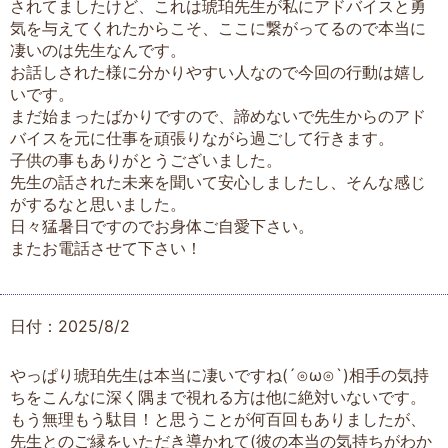
されてましたけど、これは琥珀先生が私にアドバイスと勇
気を与えてくれたからこそ、ここに繋がってるので本当に
凄いのは先生なんです。
お話しされた様に分かりやすい人なので今回の行動は嬉し
いです。
まだ始まったばかりですので、諦めないで先生からのアド
バイスを元に仕事を頑張りながら過ごして行きます。
子供の事もありがとうございました。
先生の話された未来を聞いて安心しましたし、そんな感じ
がするなと思いました。
日々猛暑日ですのでお身体ご自愛下さい。
またお電話させて下さい！
日付：2025/8/2
やっぱり琥珀先生は本当に凄いですね(´⊙ω⊙`)相手の気持
ちをこんなに深く隅まで視れる方は他に絶対いないです。
もう無理もう駄目！と思うことが何百回もありましたが、
先生とのご縁をいただき導かれて(彼の本当の気持ちがわか