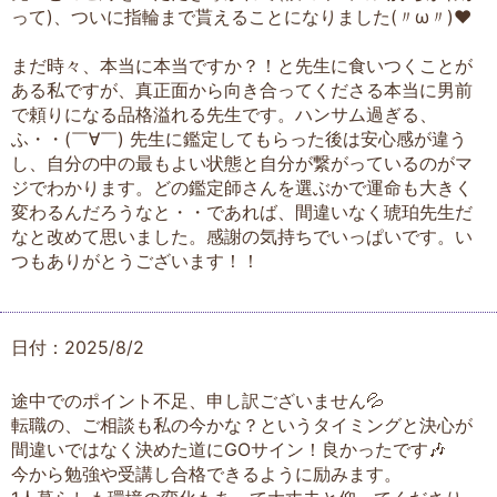
って)、ついに指輪まで貰えることになりました(〃ω〃)❤️
まだ時々、本当に本当ですか？！と先生に食いつくことが
ある私ですが、真正面から向き合ってくださる本当に男前
で頼りになる品格溢れる先生です。ハンサム過ぎる、
ふ・・(￣∀￣) 先生に鑑定してもらった後は安心感が違う
し、自分の中の最もよい状態と自分が繋がっているのがマ
ジでわかります。どの鑑定師さんを選ぶかで運命も大きく
変わるんだろうなと・・であれば、間違いなく琥珀先生だ
なと改めて思いました。感謝の気持ちでいっぱいです。い
つもありがとうございます！！
日付：2025/8/2
途中でのポイント不足、申し訳ございません💦
転職の、ご相談も私の今かな？というタイミングと決心が
間違いではなく決めた道にGOサイン！良かったです🎶
今から勉強や受講し合格できるように励みます。