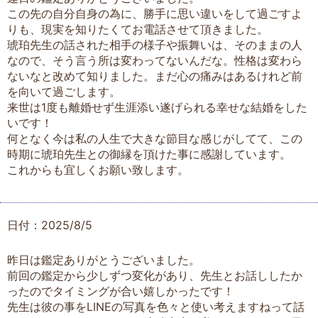
この先の自分自身の為に、勝手に思い違いをして過ごすよ
りも、現実を知りたくてお電話させて頂きました。
琥珀先生の話された相手の様子や振舞いは、そのままの人
なので、そう言う所は変わってないんだな。性格は変わら
ないなと改めて知りました。まだ心の痛みはあるけれど前
を向いて過ごします。
来世は1度も離婚せず生涯添い遂げられる幸せな結婚をした
いです！
何となく今は私の人生で大きな節目な感じがしてて、この
時期に琥珀先生との御縁を頂けた事に感謝しています。
これからも宜しくお願い致します。
日付：2025/8/5
昨日は鑑定ありがとうございました。
前回の鑑定から少しずつ変化があり、先生とお話ししたか
ったのでタイミングが合い嬉しかったです！
先生は彼の事をLINEの写真を色々と使い考えますねって話