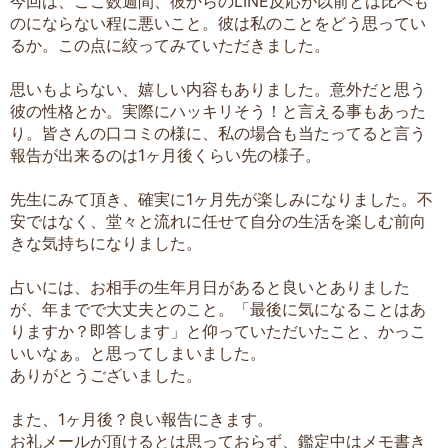
今回は、ここ数週間、彼からのLINE反応が以前とは比べも
のにならない程に悪いこと。彼は私のことをどう思ってい
るか。この点に絞ってみていただきました。
思いもよらない、嬉しい内容もありました。意外だと思う
彼の性格とか。実際にハッキリそう！と言える事もあった
り。皆さんの口コミの様に、私の場合も当たってると言う
報告が出来るのは1ヶ月後くらい先の様子。
先生にみて頂き、確実に1ヶ月先が楽しみになりました。不
安ではなく、堂々と流れに任せて自分の生活を楽しむ前向
きな気持ちになりました。
占いには、お相手の生年月日があると良いとありました
が、年までで大丈夫とのこと。「最後に気になることはあ
りますか？即答します」と仰っていただいたこと、かっこ
いいなぁ。と思ってしまいました。
ありがとうございました。
また、1ヶ月後？良い報告にきます。
お礼メールが頂けるとは思っておらず、鑑定中はメモ書き