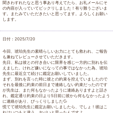
聞きわすれたなと思う事あり考えてたら、お礼メールにそ
の内容が入っていてビックリしました！有り難うございま
す。またみていただきたいと思ってます。よろしくお願い
します。
日付：2025/7/20
今回、琥珀先生の素晴らしいお力にとても救われ、ご報告
も兼ねてレビューさせていただきます。
先日、私は彼との付き合いに限界を感じ一方的に別れを伝
えました。けれど嫌いになっての事ではなかった為、琥珀
先生に最近立て続けに鑑定お願いしていました。
まず、別れを言った時に彼との約束を控えていましたので
それを最後に約束の前日まで連絡しない約束だったのです
が先生は、また何もなかったように連絡ありますよと話さ
れ、鑑定通り約束の日より5日前に彼から何もなかったよう
に連絡があり、びっくりしました💦
慌てて琥珀先生に鑑定お願いしましたら、でしょ！彼はこ
れはいつもと違う、ヤバいと思ったんですよ。