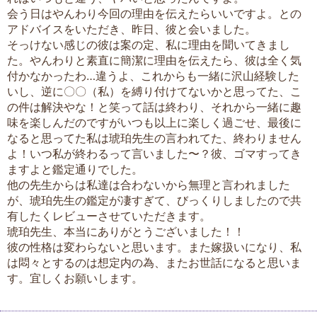
会う日はやんわり今回の理由を伝えたらいいですよ。との
アドバイスをいただき、昨日、彼と会いました。
そっけない感じの彼は案の定、私に理由を聞いてきまし
た。やんわりと素直に簡潔に理由を伝えたら、彼は全く気
付かなかったわ…違うよ、これからも一緒に沢山経験した
いし、逆に〇〇（私）を縛り付けてないかと思ってた、こ
の件は解決やな！と笑って話は終わり、それから一緒に趣
味を楽しんだのですがいつも以上に楽しく過ごせ、最後に
なると思ってた私は琥珀先生の言われてた、終わりません
よ！いつ私が終わるって言いました〜？彼、ゴマすってき
ますよと鑑定通りでした。
他の先生からは私達は合わないから無理と言われました
が、琥珀先生の鑑定が凄すぎて、びっくりしましたので共
有したくレビューさせていただきます。
琥珀先生、本当にありがとうございました！！
彼の性格は変わらないと思います。また嫁扱いになり、私
は悶々とするのは想定内の為、またお世話になると思いま
す。宜しくお願いします。