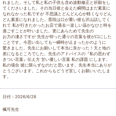
れました。そして私と私の子供も含め波動修正と祈願をし
てくださいました。その当日彼と会えた瞬間はまだ素直に
なれなかった私ですが 不思議とどんどん心が軽くなりどん
どん素直になれました。普段は口が重い彼も沢山話してく
れて 私が行きたかったお店で過去一楽しい温かなひと時を
過ごすことが叶いました。更にあらためて先生の
お力の凄さですが 先生が仰った通りの言葉を彼が口にした
ことです。今思い出しても一瞬時が止まったかのように
驚きました。先生にお願いして本当に良かった！天と地の
差になるところでした。先生のアドバイスの『私の思わず
きつい言葉』伝え方 甘い優しい言葉 私の課題 にします。
私の場合 彼に限らずなのだと思います。先生本当にありが
とうございます。これからもどうぞ宜しくお願いいたしま
す。
日付：2026/6/28
楓可先生