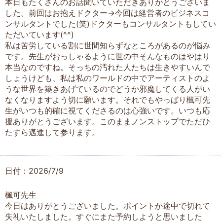
本日もたくさんのお話聞いていただきありがとうございま
した。前回はお抱えドクター→今回は経営者のビジネスコ
ンサルタントでした(笑)ドクターもコンサルタントもしてい
ただいています(^^)
私は苦労している割に世間知らずなところがあるのが悩み
です。先生がおっしゃるように世の中そんなものはやはり
本当なのですね。そっちの汚れた人たちは生きやすいんで
しょうけども、私は私のワールドの中でアーティストのよ
うな世界を築きあげているのでどうか邪魔してくる人がい
なくなりますよう切に願います。それでもやっぱり楓可先
生がいつも的確に視てくださるのは心強いです。いつも応
援ありがとうございます。このままノンストップでただひ
たすら邁進して参ります。
日付：2026/7/9
楓可先生
今日はありがとうございました。ポイントか途中で切れて
失礼いたしました。すぐにまた予約しようと思いました