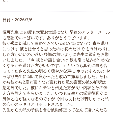
日付：2026/7/6
楓可先生 この度も大変お世話になり 早速のアフターメール
も感謝でいっぱいです。ありがとうございます。
彼が私に幻滅して冷めてきているのか気になって 夜も眠り
につけず 彼とは合うと思ったのは初めだけで もう終わりに
した方がいいのか迷い 後悔の無いように先生に鑑定をお願
いしました。『今 彼との話し合いは 彼も引っ込みがつかな
くなるから避けた方がいいです。』といつも真剣に向き合
ってくださる先生の明るく穏やかな声に ホッとするのと や
っぱり先生に聞いて良かったと改めて痛感しました。それ
から彼から2度と言うなと言われた私の言葉の彼の解釈は
想定外でした。彼にキチンと伝えた方が良い内容とその伝
え方も教えてもらいました。いつも先生との鑑定後直ぐに
身体と心が軽くなるのですが 今回もあれだけ苦しかった私
の心がスッキリとリセットされました。
先生からの私の子供も含む波動修正ってなんて凄いんだろ