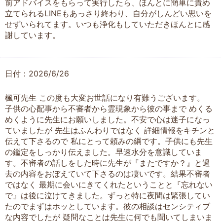
前アドバイスをもらって実行したら、ほんとに簡単に責め
立てられるLINEもあっさり終わり、自分がしんどい思いを
せずいられてます。いつも浄化もしていただきほんとに感
謝しています。
日付：2026/6/26
楓可先生 この度も大変お世話になり有難うございます。
子供の心配事から不審者から霊現象から彼の事まで めくる
めくように先生にお願いしました。不安で心は迷子になっ
ていましたが 先生はふんわりではなく 詳細情報をキチンと
伝えて下さるので 私にとって頼みの綱です。子供にも先生
の鑑定をしっかり伝えました。早速水分を意識していま
す。不審者の話しをした時に先生が『またですか？』と過
去の内容をおぼえていて下さるのは凄いです。結果不審者
ではなく 最期に会いにきてくれたということと『忘れない
で』は後に泣けてきました。ずっと特に夜間は緊張してい
たのでまずはホッとしています。彼の相談はセンシティブ
な内容でしたが 疑問なことは先生に何でも聞いてしまいま