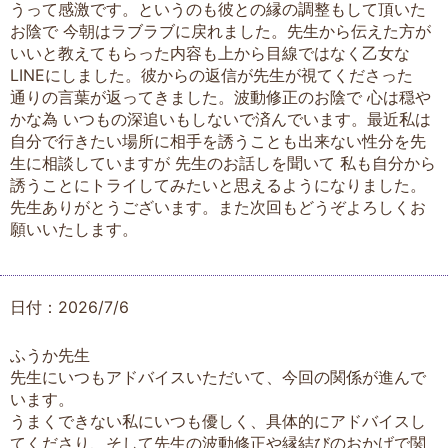
うって感激です。というのも彼との縁の調整もして頂いた
お陰で 今朝はラブラブに戻れました。先生から伝えた方が
いいと教えてもらった内容も上から目線ではなく乙女な
LINEにしました。彼からの返信が先生が視てくださった
通りの言葉が返ってきました。波動修正のお陰で 心は穏や
かな為 いつもの深追いもしないで済んでいます。最近私は
自分で行きたい場所に相手を誘うことも出来ない性分を先
生に相談していますが 先生のお話しを聞いて 私も自分から
誘うことにトライしてみたいと思えるようになりました。
先生ありがとうございます。また次回もどうぞよろしくお
願いいたします。
日付：2026/7/6
ふうか先生
先生にいつもアドバイスいただいて、今回の関係が進んで
います。
うまくできない私にいつも優しく、具体的にアドバイスし
てくださり、そして先生の波動修正や縁結びのおかげで関