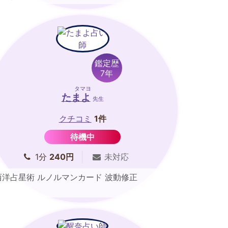
鑑定歴
7年
タマヨ
たまよ
先生
クチコミ
1件
待機中
1分
240円
未対応
西洋占星術 ルノルマンカード 波動修正