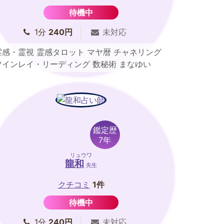
待機中
1分
240円
未対応
霊感・霊視 霊感タロット マヤ暦 チャネリング
ツインレイ・リーディング 数秘術 まなゆい
鑑定歴
7年
リュウワ
龍和
先生
クチコミ
1件
待機中
1分
240円
未対応