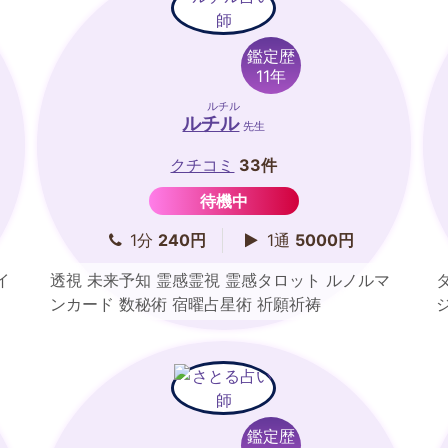
鑑定歴
11年
ルチル
ルチル
先生
クチコミ
33件
待機中
1分
240円
1通
5000円
イ
透視 未来予知 霊感霊視 霊感タロット ルノルマ
ンカード 数秘術 宿曜占星術 祈願祈祷
鑑定歴