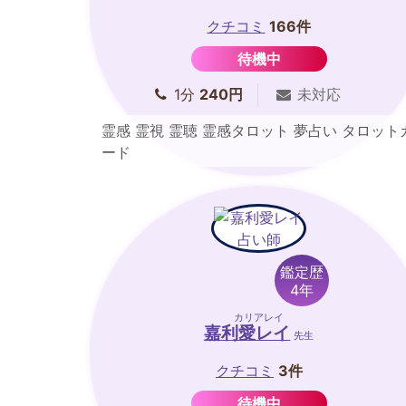
クチコミ
166件
待機中
1分
240円
未対応
霊感 霊視 霊聴 霊感タロット 夢占い タロット
ード
鑑定歴
4年
カリアレイ
嘉利愛レイ
先生
クチコミ
3件
待機中