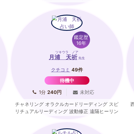
鑑定歴
16年
ツキウラ ノア
月浦 天祈
先生
クチコミ
49件
待機中
1分
240円
未対応
チャネリング オラクルカードリーディング スピ
リチュアルリーディング 波動修正 遠隔ヒーリン
グ