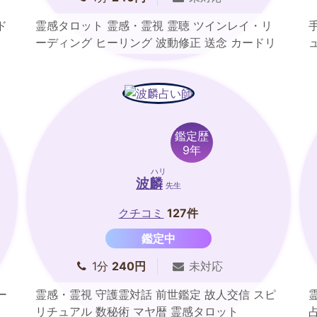
ド
霊感タロット 霊感・霊視 霊聴 ツインレイ・リ
ーディング ヒーリング 波動修正 送念 カードリ
ーディング
鑑定歴
9年
ハリ
波麟
先生
クチコミ
127件
鑑定中
1分
240円
未対応
ー
霊感・霊視 守護霊対話 前世鑑定 故人交信 スピ
リチュアル 数秘術 マヤ暦 霊感タロット