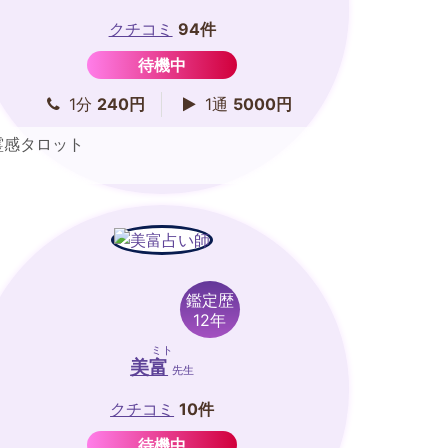
クチコミ
94件
待機中
1分
240円
1通
5000円
霊感タロット
鑑定歴
12年
ミト
美富
先生
クチコミ
10件
待機中