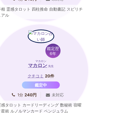
手相 霊感タロット 四柱推命 自動書記 スピリチ
ュアル
鑑定歴
6年
マカロン
マカロン
先生
クチコミ
20件
鑑定中
1分
240円
未対応
霊感タロット カードリーディング 数秘術 宿曜
占星術 ルノルマンカード ペンジュラム