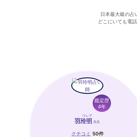
日本最大級の占
どこにいても電話
鑑定歴
4年
ウレア
羽玲明
先生
クチコミ
50件