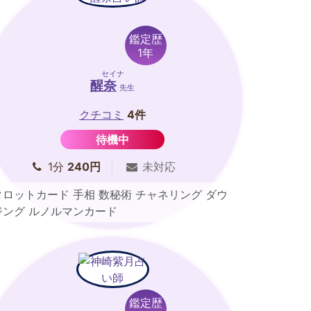
鑑定歴
1年
セイナ
醒奈
先生
クチコミ
4件
待機中
1分
240円
未対応
タロットカード 手相 数秘術 チャネリング ダウ
ジング ルノルマンカード
鑑定歴