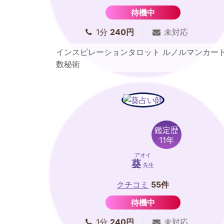
待機中
1分
240円
未対応
インスピレーションタロット ルノルマンカー
数秘術
鑑定歴
11年
アオイ
葵
先生
クチコミ
55件
待機中
1分
240円
未対応