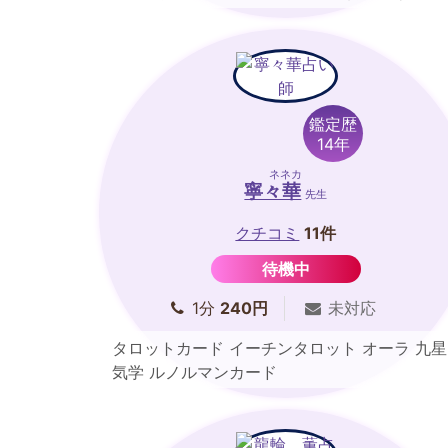
鑑定歴
14年
ネネカ
寧々華
先生
クチコミ
11件
待機中
1分
240円
未対応
タロットカード イーチンタロット オーラ 九星
気学 ルノルマンカード