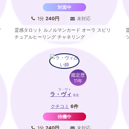
対面中
1分
240円
未対応
ド
霊感タロット ルノルマンカード オーラ スピリ
チュアルヒーリング チャネリング
鑑定歴
11年
ラ・ヴィ
ラ・ヴィ
先生
クチコミ
6件
待機中
1分
240円
未対応