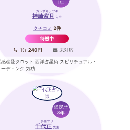
1年
カンザキシヅキ
神崎紫月
先生
クチコミ
2件
待機中
1分
240円
未対応
霊感恋愛タロット 西洋占星術 スピリチュアル・
リーディング 気功
鑑定歴
8年
チヨマサ
千代正
先生