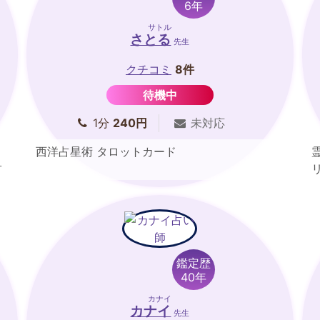
6年
サトル
さとる
先生
クチコミ
8件
待機中
1分
240円
未対応
西洋占星術 タロットカード
占
鑑定歴
40年
カナイ
カナイ
先生