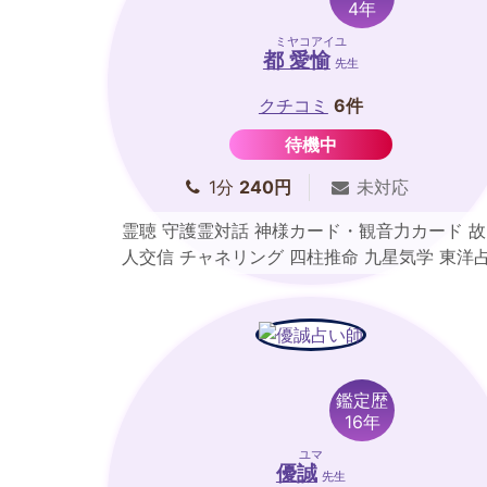
4年
ミヤコアイユ
都 愛愉
先生
クチコミ
6件
待機中
1分
240円
未対応
霊聴 守護霊対話 神様カード・観音力カード 故
人交信 チャネリング 四柱推命 九星気学 東洋
星術
鑑定歴
16年
ユマ
優誠
先生