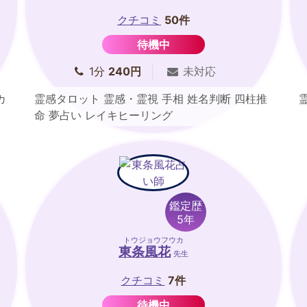
クチコミ
50件
待機中
1分
240円
未対応
カ
霊感タロット 霊感・霊視 手相 姓名判断 四柱推
命 夢占い レイキヒーリング
鑑定歴
5年
トウジョウフウカ
東条風花
先生
クチコミ
7件
待機中