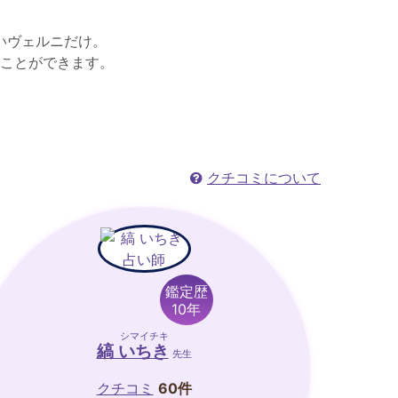
いヴェルニだけ。
ことができます。
クチコミについて
鑑定歴
10年
シマイチキ
縞 いちき
先生
クチコミ
60件