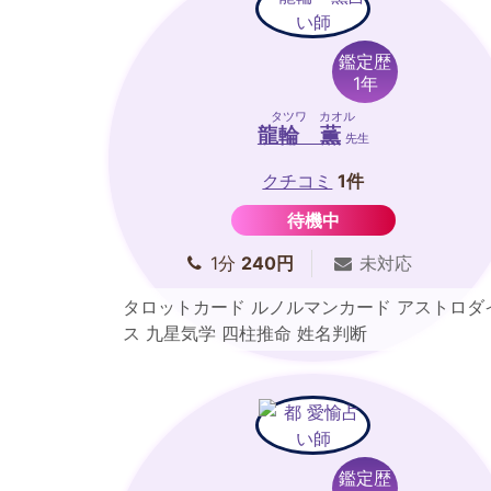
鑑定歴
1年
タツワ カオル
龍輪 薫
先生
クチコミ
1件
待機中
1分
240円
未対応
タロットカード ルノルマンカード アストロダ
ス 九星気学 四柱推命 姓名判断
鑑定歴