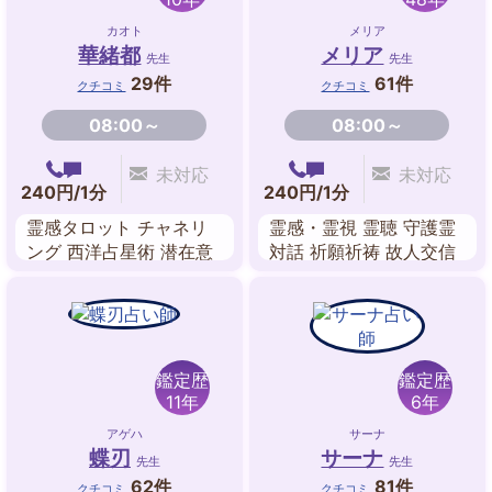
カオト
メリア
華緒都
メリア
先生
先生
29件
61件
クチコミ
クチコミ
08:00～
08:00～
未対応
未対応
240円/1分
240円/1分
霊感タロット チャネリ
霊感・霊視 霊聴 守護霊
ング 西洋占星術 潜在意
対話 祈願祈祷 故人交信
識リーディング
前世鑑定 送念 透視
鑑定歴
鑑定歴
11年
6年
アゲハ
サーナ
蝶刃
サーナ
先生
先生
62件
81件
クチコミ
クチコミ