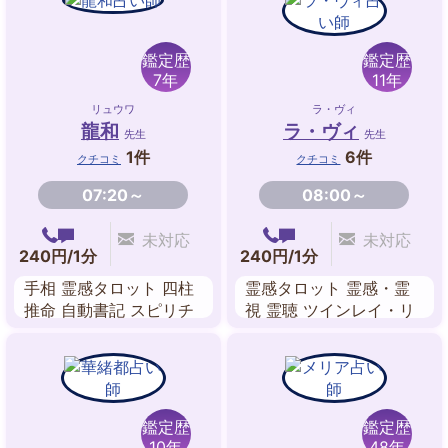
鑑定歴
鑑定歴
7年
11年
リュウワ
ラ・ヴィ
龍和
ラ・ヴィ
先生
先生
1件
6件
クチコミ
クチコミ
07:20～
08:00～
未対応
未対応
240円/1分
240円/1分
手相 霊感タロット 四柱
霊感タロット 霊感・霊
推命 自動書記 スピリチ
視 霊聴 ツインレイ・リ
ュアル
ーディング ヒーリング
波動修正 送念 カードリ
ーディング
鑑定歴
鑑定歴
10年
48年