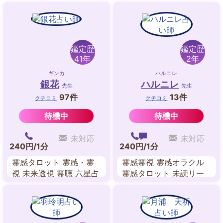
鑑定歴
鑑定歴
41年
2年
ギンカ
ハルニレ
銀花
ハルニレ
先生
先生
97件
13件
クチコミ
クチコミ
待機中
待機中
未対応
未対応
240円/1分
240円/1分
霊感タロット 霊感・霊
霊感霊視 霊感オラクル
視 未来透視 霊聴 六星占
霊感タロット 未読リー
術
ディング ビブリオマン
シー パワーストーンリ
ーディング