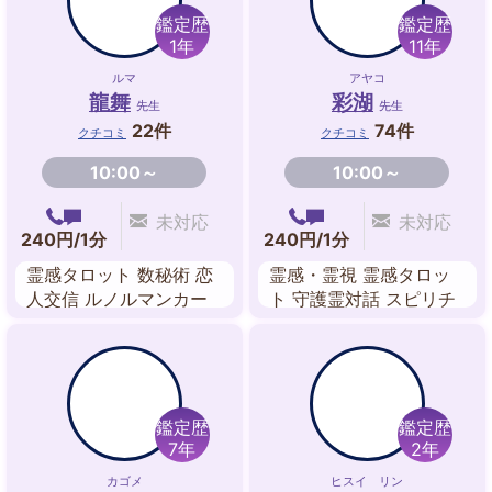
鑑定歴
鑑定歴
1年
11年
ルマ
アヤコ
龍舞
彩湖
先生
先生
22件
74件
クチコミ
クチコミ
10:00～
10:00～
未対応
未対応
240円/1分
240円/1分
霊感タロット 数秘術 恋
霊感・霊視 霊感タロッ
人交信 ルノルマンカー
ト 守護霊対話 スピリチ
ド アカシックレコー
ュアルリーディング 波
ド・リーディング ツイ
動修正 ツインレイリー
ンレイリーディング 波
ディング
動修正
鑑定歴
鑑定歴
7年
2年
カゴメ
ヒスイ リン