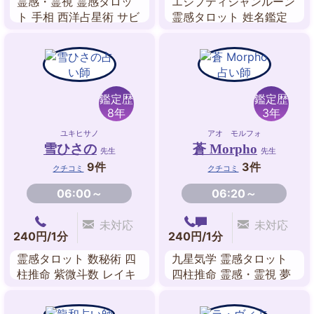
霊感・霊視 霊感タロッ
エジプティシャンルーン
ト 手相 西洋占星術 サビ
霊感タロット 姓名鑑定
アンシンボル占星術 ス
算命学 カラーセラピー
ピリチュアル・リーディ
タロット ビブリオマン
ング チャネリング 故人
シー
交信
鑑定歴
鑑定歴
8年
3年
ユキヒサノ
アオ モルフォ
雪ひさの
蒼 Morpho
先生
先生
9件
3件
クチコミ
クチコミ
06:00～
06:20～
未対応
未対応
240円/1分
240円/1分
霊感タロット 数秘術 四
九星気学 霊感タロット
柱推命 紫微斗数 レイキ
四柱推命 霊感・霊視 夢
ヒーリング 吉方位 姓名
占い
判断 ルノルマンカード