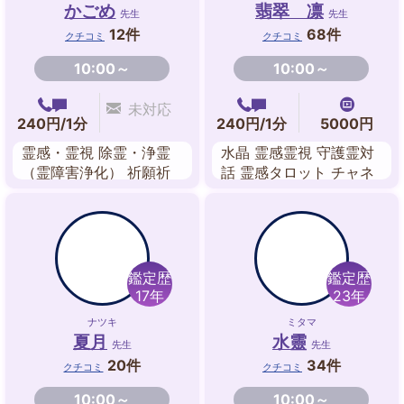
かごめ
翡翠 凛
先生
先生
12件
68件
クチコミ
クチコミ
10:00～
10:00～
未対応
240円/1分
240円/1分
5000円
霊感・霊視 除霊・浄霊
水晶 霊感霊視 守護霊対
（霊障害浄化） 祈願祈
話 霊感タロット チャネ
祷 チャクラ ヒーリング
リング スピリチュアル
エネルギーワーク ペン
リーデング
ジュラム 守護霊対話
鑑定歴
鑑定歴
17年
23年
ナツキ
ミタマ
夏月
水靈
先生
先生
20件
34件
クチコミ
クチコミ
10:00～
10:00～