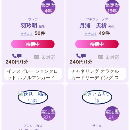
鑑定歴
鑑定歴
4年
16年
ウレア
ツキウラ ノア
羽玲明
月浦 天祈
先生
先生
50件
49件
クチコミ
クチコミ
待機中
待機中
未対応
未対応
240円/1分
240円/1分
インスピレーションタロ
チャネリング オラクル
ット ルノルマンカード
カードリーディング ス
数秘術
ピリチュアルリーディン
グ 波動修正 遠隔ヒーリ
ング
鑑定歴
鑑定歴
37年
6年
フシミ カズ
サトル