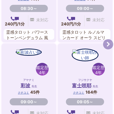
08:30～
09:00～
未対応
未対応
240円/1分
240円/1分
霊感タロット パワース
霊感タロット ルノルマ
トーンペンデュラム 風
ンカード オーラ スピリ
水
チュアルヒーリング チ
ャネリング
鑑定歴
鑑定歴
4年
4年
アヤナミ
フジサクヤ
彩波
富士咲耶
先生
先生
45件
164件
クチコミ
クチコミ
09:00～
09:05～
未対応
未対応