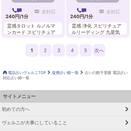
未対応
未対応
240円/1分
240円/1分
霊感タロット ルノルマ
霊感 浄化 スピリチュア
ンカード スピリチュア
ルリーディング 九星気
ル・リーディング チャ
学 波動修正
ネリング
1
2
3
4
5
次へ
電話占いヴェルニTOP
提携占い館一覧
占いの館千里眼 電話占い
対応占い師一覧
サイトメニュー
初めての方へ
ヴェルニが大事にしていること