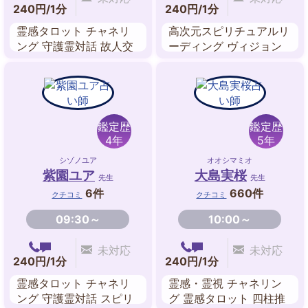
240円/1分
240円/1分
霊感タロット チャネリ
高次元スピリチュアルリ
ング 守護霊対話 故人交
ーディング ヴィジョン
信 前世鑑定 過去世 ルノ
透視 霊感・霊視 チャネ
ルマンカード
リング 祈願・祈祷 霊感
タロット ヒーリング
鑑定歴
鑑定歴
4年
5年
シゾノユア
オオシマミオ
紫園ユア
大島実桜
先生
先生
6件
660件
クチコミ
クチコミ
09:30～
10:00～
未対応
未対応
240円/1分
240円/1分
霊感タロット チャネリ
霊感・霊視 チャネリン
ング 守護霊対話 スピリ
グ 霊感タロット 四柱推