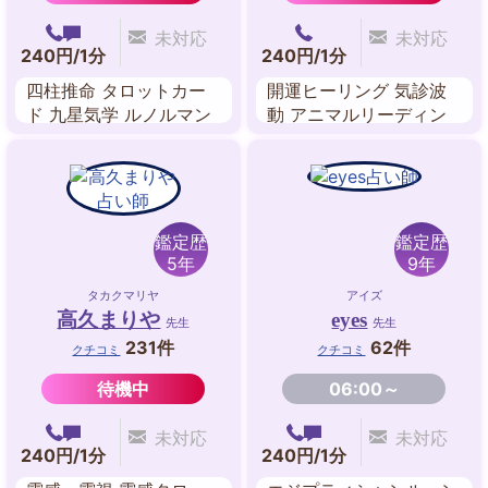
未対応
未対応
240円/1分
240円/1分
四柱推命 タロットカー
開運ヒーリング 気診波
ド 九星気学 ルノルマン
動 アニマルリーディン
カード
グ オーラヒーリング チ
ャクラ調整 守護龍占い
鑑定歴
鑑定歴
5年
9年
タカクマリヤ
アイズ
高久まりや
eyes
先生
先生
231件
62件
クチコミ
クチコミ
待機中
06:00～
未対応
未対応
240円/1分
240円/1分