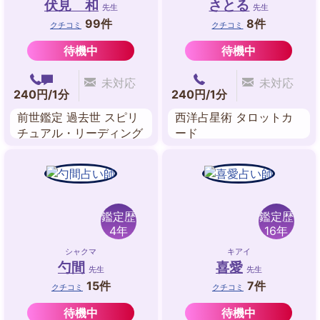
伏見 和
さとる
先生
先生
99件
8件
クチコミ
クチコミ
待機中
待機中
未対応
未対応
240円/1分
240円/1分
前世鑑定 過去世 スピリ
西洋占星術 タロットカ
チュアル・リーディング
ード
霊感・霊視 透視 オーラ
チャネリング エネルギ
ーワーク
鑑定歴
鑑定歴
4年
16年
シャクマ
キアイ
勺間
喜愛
先生
先生
15件
7件
クチコミ
クチコミ
待機中
待機中