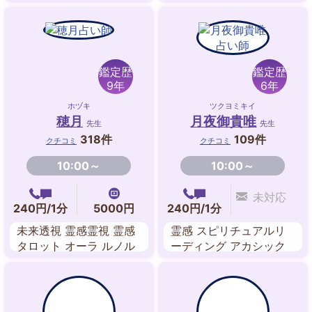
チュアル・リーディング
命 数理占術 九星気学 禅
ペンジュラム・ダウジン
タロット
グ 魔術 縁結びヒーリン
グ
鑑定歴
鑑定歴
9年
6年
ホヅキ
ツクヨミキイ
穂月
月夜御貴唯
先生
先生
318件
109件
クチコミ
クチコミ
10:00～
10:00～
未対応
240円/1分
5000円
240円/1分
未来透視 霊感霊視 霊感
霊感 スピリチュアルリ
タロット オーラ ルノル
ーディング アカシック
マンカード 数秘術 ペン
レコードリーディング
ジュラム エネルギーワ
ヒーリング サイカード
ーク
数秘術 東洋占星術