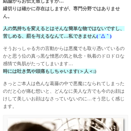
結論からお伝え致しますが…
縁切りは確かに存在はしますが、専門分野ではありませ
ん。
人の気持ちを変えるとはそんな簡単な物ではないですし、
苦しめる、罰を与えるなんて…私できません
( ´△｀)
そうおっしゃる方の言動からは悪魔でも取り憑いているの
かと思う位の真っ黒な憎悪の気と執念・執着のドロドロな
感情で鳥肌がたってしまいます…
時には吐き気や頭痛もしちゃいます(＞人＜;)
きっとご本人は色んな葛藤の中で悪魔になられてしまった
のだと心が痛む想いと、どんなに美人な方でも今のお顔は
けして美しいお顔はなさっていないのに…そう悲しく感じ
ます。