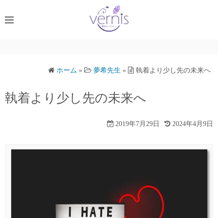
コ
ン
テ
ン
ツ
へ
ホーム
»
夢希先生
»
執着より少し先の未来へ
ス
キ
執着より少し先の未来へ
ッ
プ
2019年7月29日
2024年4月9日