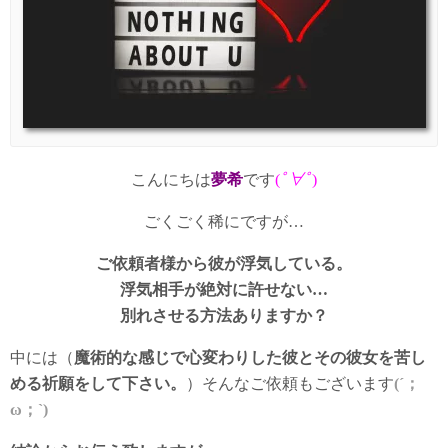
こんにちは
夢希
です
(
ﾟ∀ﾟ
)
ごくごく稀にですが…
ご依頼者様から彼が浮気している。
浮気相手が絶対に許せない…
別れさせる方法ありますか？
中には（
魔術的な感じで心変わりした彼とその彼女を苦し
める祈願をして下さい。
）そんなご依頼もございます
(´；
ω；`)