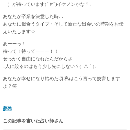
ー）が待っています(
ﾟ∀ﾟ
)イケメンかな？←
あなたが卒業を決意した時…
あなたに似合うタイプ・そして新たな出会いの時期をお伝
えいたします☆
あーーっ！
待って！待ってーーー！！
せっかく自由になれたんだからさ…
1人に絞るのはもう少し先にしない？
( ´△｀)←
あなたが幸せになり始めた頃 私はこう言って妨害します
よ？笑
夢希
この記事を書いた占い師さん