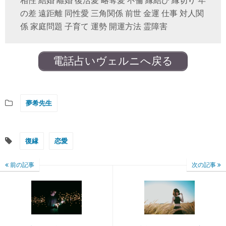
相性 結婚 離婚 復活愛 略奪愛 不倫 縁結び 縁切り 年
の差 遠距離 同性愛 三角関係 前世 金運 仕事 対人関
係 家庭問題 子育て 運勢 開運方法 霊障害
電話占いヴェルニへ戻る
夢希先生
復縁
恋愛
前の記事
次の記事