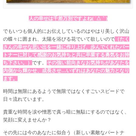
人の幸せは千差万別ですよね( ´△｀)
でもいつも個人的にお伝えしているのはやはり美しく沢山
の蝶々に囲まれ、太陽を浴びる花でいて欲しいので
（たく
さんの幸せな思い出を一緒に作り上げ、歩んでくれたパー
トナーに対して感謝のお気持ちと共に卒業する勇気をお持
ち下さい。）
です。
その強い前向きなお気持ちがあなたを
内側から輝かせ、成長させ…いずれはあなたの魅力となり
ます。
時間は無限にあるようで無限ではなくすごいスピードで
日々流れています。
貴重な時間を涙や憎悪で真っ暗に無駄にするのではなく、
笑顔に変えませんか？
その先には今のあなたに似合う（新しい素敵なパートナ