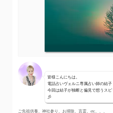
皆様こんにちは。
電話占いヴェルニ専属占い師の結子
今回は結子が独断と偏見で想うスピ
彡
ご先祖供養、神社参り、お掃除、言霊、etc、、、