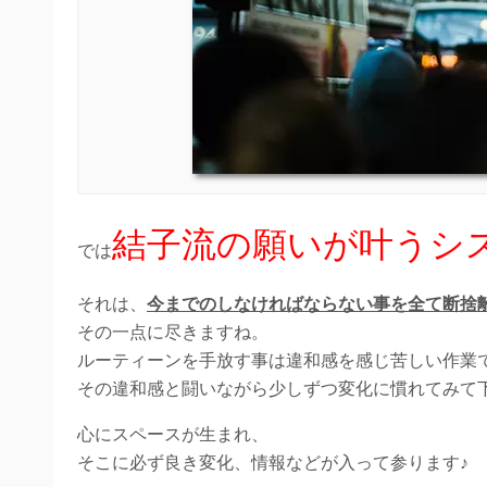
結子流の願いが叶うシ
では
それは、
今までのしなければならない事を全て断捨
その一点に尽きますね。
ルーティーンを手放す事は違和感を感じ苦しい作業
その違和感と闘いながら少しずつ変化に慣れてみて
心にスペースが生まれ、
そこに必ず良き変化、情報などが入って参ります♪