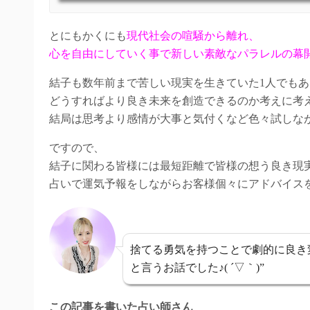
とにもかくにも
現代社会の喧騒から離れ、
心を自由にしていく事で新しい素敵なパラレルの幕
結子も数年前まで苦しい現実を生きていた1人でも
どうすればより良き未来を創造できるのか考えに考
結局は思考より感情が大事と気付くなど色々試しな
ですので、
結子に関わる皆様には最短距離で皆様の想う良き現
占いで運気予報をしながらお客様個々にアドバイス
捨てる勇気を持つことで劇的に良き
と言うお話でした♪( ´▽｀)”
この記事を書いた占い師さん