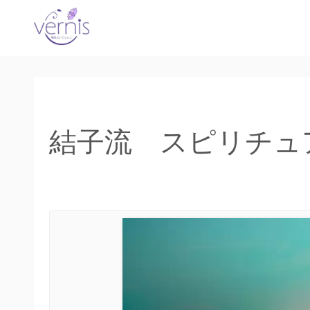
コ
ン
テ
ン
ツ
へ
ス
結子流 スピリチュ
キ
ッ
プ