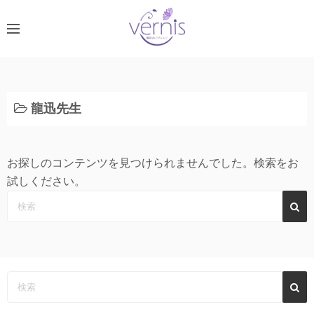
コ
ン
テ
ン
ツ
へ
龍迅先生
ス
キ
ッ
お探しのコンテンツを見つけられませんでした。検索をお
プ
試しください。