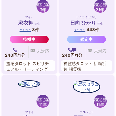
鑑定歴
鑑定歴
3年
31年
アイム
ヒムカイ ヒカリ
彩衣舞
日向 ひかり
先生
先生
3件
443件
クチコミ
クチコミ
待機中
鑑定中
未対応
未対応
240円/1分
240円/1分
霊感タロット スピリチ
神霊感タロット 祈願祈
ュアル・リーディング
祷 招霊術
鑑定歴
鑑定歴
11年
11年
アオイ
クロハセラ