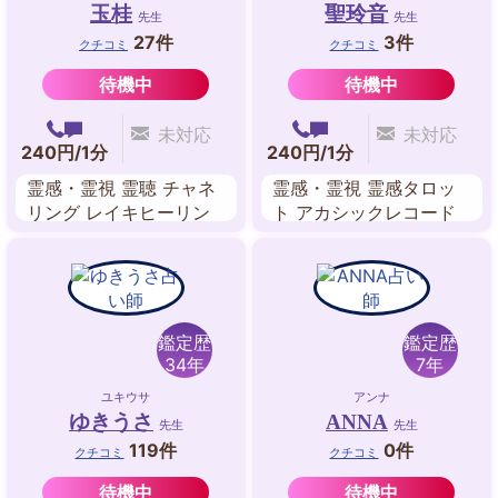
玉桂
聖玲音
先生
先生
27件
3件
クチコミ
クチコミ
待機中
待機中
未対応
未対応
240円/1分
240円/1分
霊感・霊視 霊聴 チャネ
霊感・霊視 霊感タロッ
リング レイキヒーリン
ト アカシックレコード
グ オーラリーディング
リーディング オーラ ヒ
過去世 自動書記 アニマ
ーリング 数秘学 占星術
ルコミュニケーション
鑑定歴
鑑定歴
34年
7年
ユキウサ
アンナ
ゆきうさ
ANNA
先生
先生
119件
0件
クチコミ
クチコミ
待機中
待機中