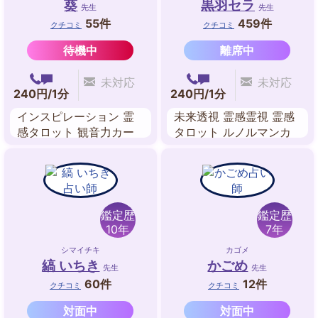
葵
黒羽セラ
先生
先生
55件
459件
クチコミ
クチコミ
待機中
離席中
未対応
未対応
240円/1分
240円/1分
インスピレーション 霊
未来透視 霊感霊視 霊感
感タロット 観音力カー
タロット ルノルマンカ
ド 四柱推命 ダウジング
ード
インナーチャイルド
鑑定歴
鑑定歴
10年
7年
シマイチキ
カゴメ
縞 いちき
かごめ
先生
先生
60件
12件
クチコミ
クチコミ
対面中
対面中