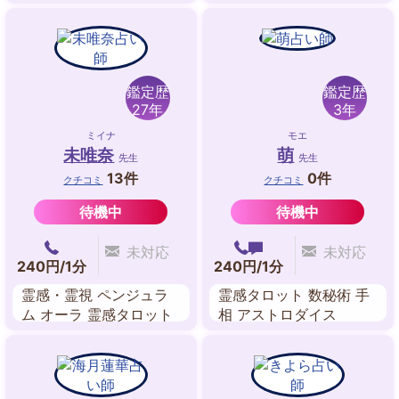
西洋占星術
アカシックレコードリー
ディング ブロック解除
前世鑑定 波動修正
鑑定歴
鑑定歴
27年
3年
ミイナ
モエ
未唯奈
萌
先生
先生
13件
0件
クチコミ
クチコミ
待機中
待機中
未対応
未対応
240円/1分
240円/1分
霊感・霊視 ペンジュラ
霊感タロット 数秘術 手
ム オーラ 霊感タロット
相 アストロダイス
前世鑑定 チャネリング