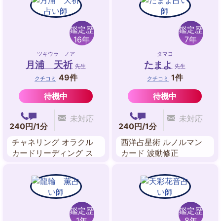
数秘術 東洋占星術
鑑定歴
鑑定歴
16年
7年
ツキウラ ノア
タマヨ
月浦 天祈
たまよ
先生
先生
49件
1件
クチコミ
クチコミ
待機中
待機中
未対応
未対応
240円/1分
240円/1分
チャネリング オラクル
西洋占星術 ルノルマン
カードリーディング ス
カード 波動修正
ピリチュアルリーディン
グ 波動修正 遠隔ヒーリ
ング
鑑定歴
鑑定歴
1年
8年