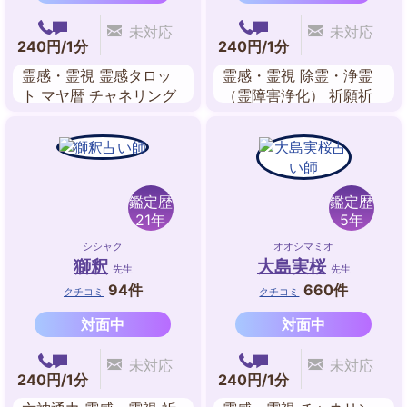
未対応
未対応
240円/1分
240円/1分
霊感・霊視 霊感タロッ
霊感・霊視 除霊・浄霊
ト マヤ暦 チャネリング
（霊障害浄化） 祈願祈
ツインレイ・リーディン
祷 チャクラ ヒーリング
グ 数秘術 まなゆい
エネルギーワーク ペン
ジュラム 守護霊対話
鑑定歴
鑑定歴
21年
5年
シシャク
オオシマミオ
獅釈
大島実桜
先生
先生
94件
660件
クチコミ
クチコミ
対面中
対面中
未対応
未対応
240円/1分
240円/1分