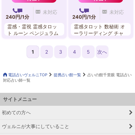
未対応
未対応
240円/1分
240円/1分
霊感・霊視 霊感タロッ
霊感タロット 数秘術 オ
ト ルーン ペンジュラム
ーラリーディング チャ
風水 霊感カード エネル
クラ エネルギーワーク
ギーワーク
1
2
3
4
5
次へ
電話占いヴェルニTOP
提携占い館一覧
占いの館千里眼 電話占い
対応占い師一覧
サイトメニュー
初めての方へ
ヴェルニが大事にしていること