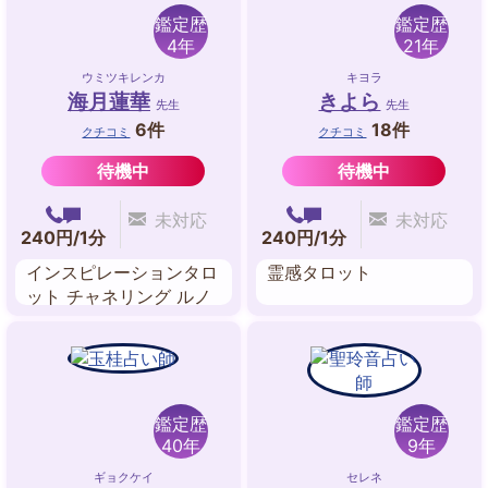
鑑定歴
鑑定歴
4年
21年
ウミツキレンカ
キヨラ
海月蓮華
きよら
先生
先生
6件
18件
クチコミ
クチコミ
待機中
待機中
未対応
未対応
240円/1分
240円/1分
インスピレーションタロ
霊感タロット
ット チャネリング ルノ
ルマンカード
鑑定歴
鑑定歴
40年
9年
ギョクケイ
セレネ