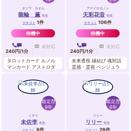
タツワ カオル
アマイロカノン
龍輪 薫
天彩花音
先生
先生
1件
106件
クチコミ
クチコミ
待機中
待機中
未対応
未対応
240円/1分
240円/1分
タロットカード ルノル
未来透視 縁結び 魂対話
マンカード アストロダ
霊感・霊視 ペンジュラ
イス 九星気学 四柱推命
ム 霊感タロット 数秘術
姓名判断
スピリチュアル・リーデ
ィング
鑑定歴
鑑定歴
9年
6年
ミサリ
リリー
未佐李
リリー
先生
先生
9件
28件
クチコミ
クチコミ