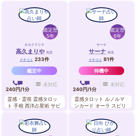
鑑定歴
鑑定歴
5年
6年
タカクマリヤ
サーナ
高久まりや
サーナ
先生
先生
233件
81件
クチコミ
クチコミ
鑑定中
待機中
未対応
未対応
240円/1分
240円/1分
霊感・霊視 霊感タロッ
霊感タロット ルノルマ
ト 手相 西洋占星術 サビ
ンカード オーラ スピリ
アンシンボル占星術 ス
チュアルヒーリング チ
ピリチュアル・リーディ
ャネリング
ング チャネリング 故人
交信