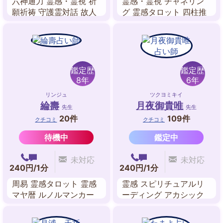
六神通力 霊感・霊視 祈
霊感・霊視 チャネリン
願祈祷 守護霊対話 故人
グ 霊感タロット 四柱推
交信 透視 前世鑑定 奇門
命 数理占術 九星気学 禅
遁甲
タロット
鑑定歴
鑑定歴
8年
6年
リンジュ
ツクヨミキイ
綸壽
月夜御貴唯
先生
先生
20件
109件
クチコミ
クチコミ
待機中
鑑定中
未対応
未対応
240円/1分
240円/1分
周易 霊感タロット 霊感
霊感 スピリチュアルリ
マヤ暦 ルノルマンカー
ーディング アカシック
ド
レコードリーディング
ヒーリング サイカード