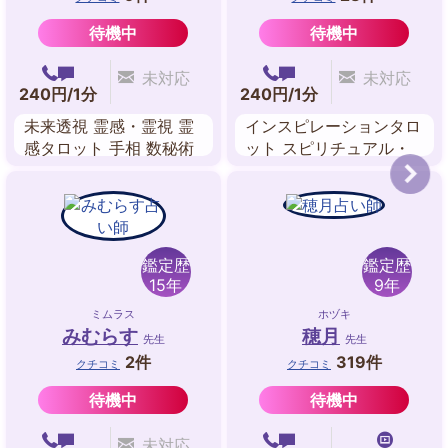
待機中
待機中
未対応
未対応
240円/1分
240円/1分
未来透視 霊感・霊視 霊
インスピレーションタロ
感タロット 手相 数秘術
ット スピリチュアル・
易
リーディング
鑑定歴
鑑定歴
15年
9年
ミムラス
ホヅキ
みむらす
穂月
先生
先生
2件
319件
クチコミ
クチコミ
待機中
待機中
未対応