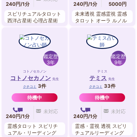
240円/1分
240円/1分
5000円
スピリチュアルタロット
未来透視 霊感霊視 霊感
西洋占星術 心理占星術
タロット オーラ ルノル
東洋占星術 アストロダ
マンカード 数秘術 ペン
イス ペンジュラム
ジュラム エネルギーワ
ーク
鑑定歴
鑑定歴
3年
9年
コトノセカノン
テミス
コトノセカノン
テミス
先生
先生
3件
33件
クチコミ
クチコミ
待機中
待機中
未対応
未対応
240円/1分
240円/1分
霊感タロット スピリチ
霊感・霊視 透視 スピリ
ュアル・リーディング
チュアルリーディング