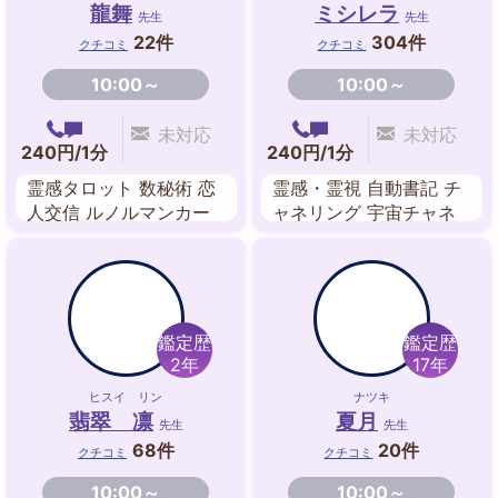
龍舞
ミシレラ
先生
先生
22件
304件
クチコミ
クチコミ
10:00～
10:00～
未対応
未対応
240円/1分
240円/1分
霊感タロット 数秘術 恋
霊感・霊視 自動書記 チ
人交信 ルノルマンカー
ャネリング 宇宙チャネ
ド アカシックレコー
ル 恋人交信 守護霊対話
ド・リーディング ツイ
故人交信 高次霊交信
ンレイリーディング 波
動修正
鑑定歴
鑑定歴
2年
17年
ヒスイ リン
ナツキ
翡翠 凛
夏月
先生
先生
68件
20件
クチコミ
クチコミ
10:00～
10:00～