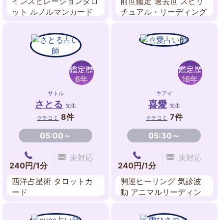
インスピレーションタロ
前世鑑定 過去世 スピリ
ット ルノルマンカード
チュアル・リーディング
数秘術
霊感・霊視 透視 オーラ
チャネリング エネルギ
ーワーク
鑑定歴
鑑定歴
6年
16年
サトル
キアイ
さとる
喜愛
先生
先生
8件
7件
クチコミ
クチコミ
05:00～
05:30～
未対応
未対応
240円/1分
240円/1分
西洋占星術 タロットカ
開運ヒーリング 気診波
ード
動 アニマルリーディン
グ オーラヒーリング チ
ャクラ調整 守護龍占い