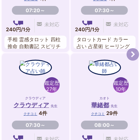
07:20～
07:30～
未対応
未対応
240円/1分
240円/1分
手相 霊感タロット 四柱
タロットカード カラー
推命 自動書記 スピリチ
占い 占星術 ヒーリング
ュアル
鑑定歴
鑑定歴
27年
10年
クラウディア
カオト
クラウディア
華緒都
先生
先生
4件
29件
クチコミ
クチコミ
07:30～
08:00～
未対応
未対応