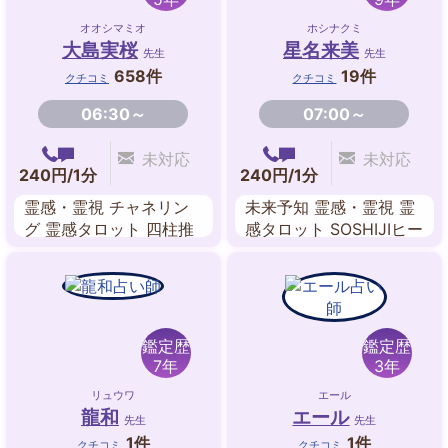
オオシマミオ
ホシナクミ
大島実桜
星名来美
先生
先生
658件
19件
クチコミ
クチコミ
06:30～
07:00～
未対応
未対応
240円/1分
240円/1分
霊感・霊視 チャネリン
未来予知 霊感・霊視 霊
グ 霊感タロット 四柱推
感タロット SOSHIJIヒー
命 数理占術 九星気学 禅
リング レイキヒーリン
タロット
グ インナーチャイルド
潜在意識
鑑定歴
鑑定歴
7年
3年
リュウワ
エール
龍和
エール
先生
先生
1件
1件
クチコミ
クチコミ