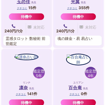
玉恋佳
光翼
先生
先生
15件
355件
クチコミ
クチコミ
待機中
待機中
未対応
未対応
240円/1分
240円/1分
霊感タロット 数秘術 前
魂の錬金・易 易占い
世鑑定
鑑定歴
鑑定歴
5年
4年
リンナ
ユリアン
凛奈
百合庵
先生
先生
141件
0件
クチコミ
クチコミ
待機中
待機中