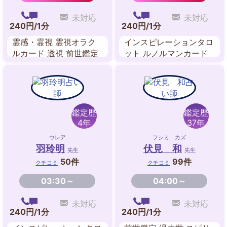
未対応
未対応
240円/1分
240円/1分
霊感・霊視 霊視オラク
インスピレーションタロ
ルカード 透視 前世鑑定
ット ルノルマンカード
四柱推命 カバラ数秘術
ペンジュラム 九星気学
スピリチュアル・リーデ
ィング 風水
鑑定歴
鑑定歴
4年
37年
ウレア
フシミ カズ
羽玲明
伏見 和
先生
先生
50件
99件
クチコミ
クチコミ
03:30～
04:00～
未対応
未対応
240円/1分
240円/1分