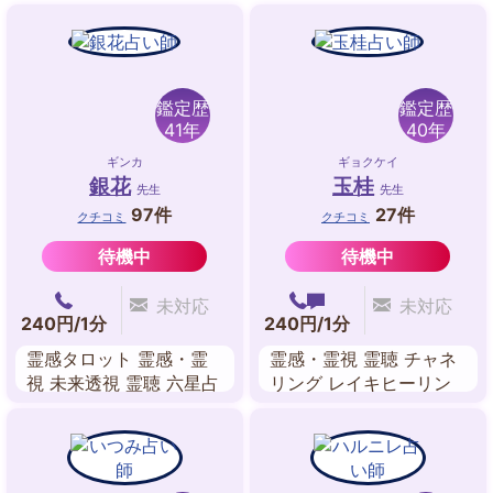
鑑定歴
鑑定歴
41年
40年
ギンカ
ギョクケイ
銀花
玉桂
先生
先生
97件
27件
クチコミ
クチコミ
待機中
待機中
未対応
未対応
240円/1分
240円/1分
霊感タロット 霊感・霊
霊感・霊視 霊聴 チャネ
視 未来透視 霊聴 六星占
リング レイキヒーリン
術
グ オーラリーディング
過去世 自動書記 アニマ
ルコミュニケーション