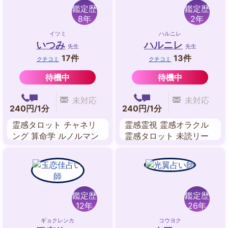
鑑定歴
鑑定歴
8年
2年
イツミ
ハルニレ
いつみ
ハルニレ
先生
先生
17件
13件
クチコミ
クチコミ
待機中
待機中
未対応
未対応
240円/1分
240円/1分
霊感タロット チャネリ
霊感霊視 霊感オラクル
ング 算命学 ルノルマン
霊感タロット 未読リー
カード 数秘術 マヤ暦 ス
ディング ビブリオマン
ピリチュアル
シー パワーストーンリ
ーディング
鑑定歴
鑑定歴
12年
26年
ギョクレンカ
コウヨク