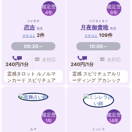
鑑定歴
鑑定歴
4年
6年
コイキチ
ツクヨミキイ
恋吉
月夜御貴唯
先生
先生
2件
109件
クチコミ
クチコミ
09:30～
10:00～
未対応
未対応
240円/1分
240円/1分
霊感タロット ルノルマ
霊感 スピリチュアルリ
ンカード スピリチュア
ーディング アカシック
ル・リーディング
レコードリーディング
ヒーリング サイカード
数秘術 東洋占星術
鑑定歴
鑑定歴
1年
14年
ルマ
ミシレラ