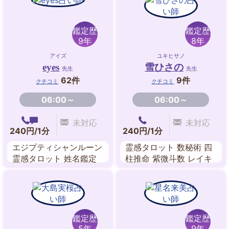
鑑定歴
鑑定歴
9年
8年
アイズ
ユキヒサノ
eyes
雪ひさの
先生
先生
62件
9件
クチコミ
クチコミ
06:00～
06:00～
未対応
未対応
240円/1分
240円/1分
エジプティシャンルーン
霊感タロット 数秘術 四
霊感タロット 姓名鑑定
柱推命 紫微斗数 レイキ
算命学 カラーセラピー
ヒーリング 吉方位 姓名
タロット ビブリオマン
判断 ルノルマンカード
シー
鑑定歴
鑑定歴
5年
9年