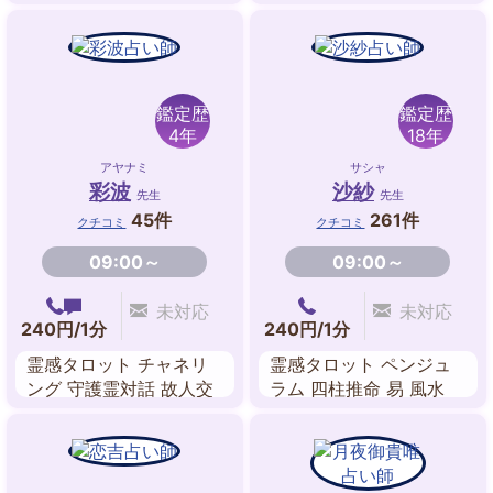
命学 ルノルマンカード
チュアルヒーリング チ
縁結び 縁切り 数秘術 オ
ャネリング
ーラリーディング
鑑定歴
鑑定歴
4年
18年
アヤナミ
サシャ
彩波
沙紗
先生
先生
45件
261件
クチコミ
クチコミ
09:00～
09:00～
未対応
未対応
240円/1分
240円/1分
霊感タロット チャネリ
霊感タロット ペンジュ
ング 守護霊対話 故人交
ラム 四柱推命 易 風水
信 前世鑑定 過去世 ルノ
家相 方位学
ルマンカード