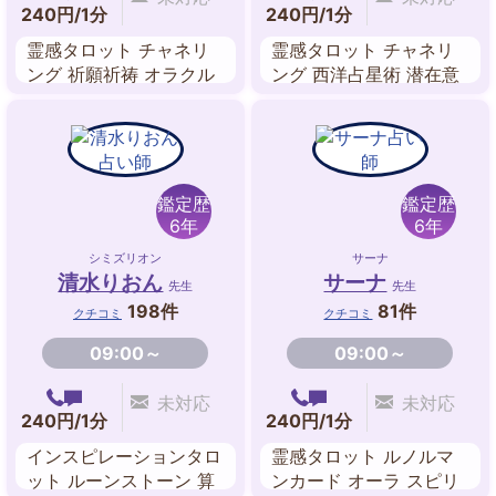
240円/1分
240円/1分
霊感タロット チャネリ
霊感タロット チャネリ
ング 祈願祈祷 オラクル
ング 西洋占星術 潜在意
リーディング スピリチ
識リーディング
ュアル・リーディング
エネルギーワーク 遠隔
ヒーリング ペンデュラ
ム
鑑定歴
鑑定歴
6年
6年
シミズリオン
サーナ
清水りおん
サーナ
先生
先生
198件
81件
クチコミ
クチコミ
09:00～
09:00～
未対応
未対応
240円/1分
240円/1分
インスピレーションタロ
霊感タロット ルノルマ
ット ルーンストーン 算
ンカード オーラ スピリ