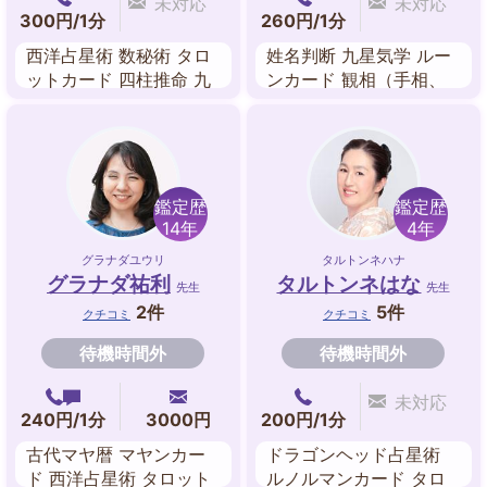
未対応
未対応
300円/1分
260円/1分
西洋占星術 数秘術 タロ
姓名判断 九星気学 ルー
ットカード 四柱推命 九
ンカード 観相（手相、
星気学 アストロダイス
人相）
ダウジング 風水
鑑定歴
鑑定歴
14年
4年
グラナダユウリ
タルトンネハナ
グラナダ祐利
タルトンネはな
先生
先生
2件
5件
クチコミ
クチコミ
待機時間外
待機時間外
未対応
240円/1分
3000円
200円/1分
古代マヤ暦 マヤンカー
ドラゴンヘッド占星術
ド 西洋占星術 タロット
ルノルマンカード タロ