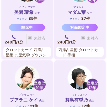
26年
16年
ミソノ タマキ
マダムイェ
美園 環希
マダム葉
先生
先生
35件
37件
クチコミ
クチコミ
離席中
対面鑑定中
未対応
未対応
240円/1分
240円/1分
タロットカード 西洋占
西洋占星術 タロットカ
星術 九星気学 ダウジン
ード 手相
グ 易 姓名判断 家相
鑑定歴
鑑定歴
10年
12年
プアラニ ケイ
マトリユキノ
プアラニ ケイ
舞鳥有季乃
先生
先生
121件
12件
クチコミ
クチコミ