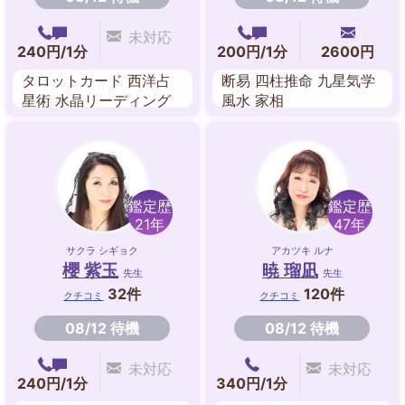
未対応
240円/1分
200円/1分
2600円
タロットカード 西洋占
断易 四柱推命 九星気学
星術 水晶リーディング
風水 家相
手相
鑑定歴
鑑定歴
21年
47年
サクラ シギョク
アカツキ ルナ
櫻 紫玉
暁 瑠凪
先生
先生
32件
120件
クチコミ
クチコミ
08/12 待機
08/12 待機
未対応
未対応
240円/1分
340円/1分