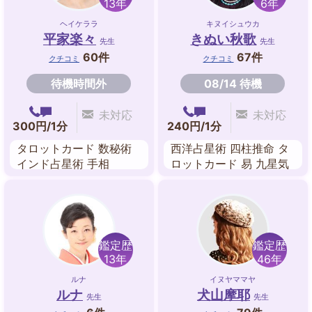
13年
6年
ヘイケララ
キヌイシュウカ
平家楽々
きぬい秋歌
先生
先生
60件
67件
クチコミ
クチコミ
待機時間外
08/14 待機
未対応
未対応
300円/1分
240円/1分
タロットカード 数秘術
西洋占星術 四柱推命 タ
インド占星術 手相
ロットカード 易 九星気
学
鑑定歴
鑑定歴
13年
46年
ルナ
イヌヤママヤ
ルナ
犬山摩耶
先生
先生