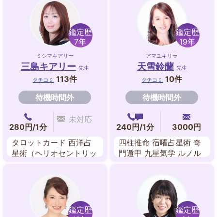
鑑定歴
鑑定歴
7年
19年
ミシマキアリー
アマユキリラ
三島キアリー
天雪鈴蘭
先生
先生
113件
10件
クチコミ
クチコミ
待機時間外
待機時間外
未対応
280円/1分
240円/1分
3000円
タロットカード 西洋占
四柱推命 宿曜占星術 奇
星術（ヘリオセントリッ
門遁甲 九星気学 ルノル
ク占星術） ルノルマン
マンカード
カード ルーン 九星気学
ダウジング
鑑定歴
鑑定歴