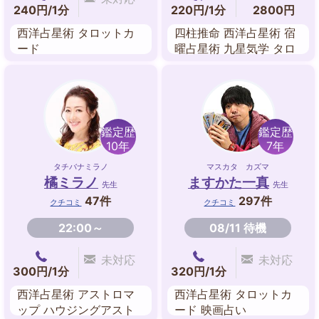
240円/1分
220円/1分
2800円
西洋占星術 タロットカ
四柱推命 西洋占星術 宿
ード
曜占星術 九星気学 タロ
ットカード
鑑定歴
鑑定歴
10年
7年
タチバナミラノ
マスカタ カズマ
橘ミラノ
ますかた一真
先生
先生
47件
297件
クチコミ
クチコミ
22:00～
08/11 待機
未対応
未対応
300円/1分
320円/1分
西洋占星術 アストロマ
西洋占星術 タロットカ
ップ ハウジングアスト
ード 映画占い