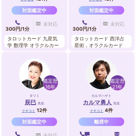
対面鑑定中
対面鑑定中
未対応
未対応
300円/1分
300円/1分
タロットカード 九星気
タロットカード 西洋占
学 数理学 オラクルカー
星術，オラクルカード
ド（マナカード）
数秘術 姓名判断
鑑定歴
鑑定歴
16年
21年
タツミ
カルマハヤト
辰巳
カルマ勇人
先生
先生
12件
4件
クチコミ
クチコミ
対面鑑定中
離席中
未対応