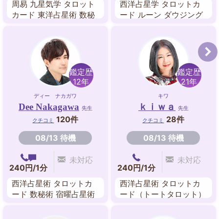
周易 九星気学 タロット
西洋占星学 タロットカ
カード 東洋占星術 数秘
ード ルーン ダウジング
術 姓名判断 夢占い パワ
東洋占星術 四柱推命 九
ーストーン
星気学 姓名判断
鑑定歴
鑑定歴
12年
21年
ディー ナカガワ
キワ
Dee Nakagawa
ｋｉｗａ
先生
先生
120件
28件
クチコミ
クチコミ
08/13 待機
08/13 待機
未対応
未対応
240円/1分
240円/1分
西洋占星術 タロットカ
西洋占星術 タロットカ
ード 数秘術 宿曜占星術
ード（トートタロット）
マインドリセット 波動
易タロット
修正