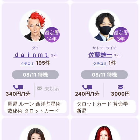
ロジー タロットカード
ジオマンシー 紫微斗数
鑑定歴
鑑定歴
14年
3年
ダイ
サトウユウイチ
ｄａｉｎｍｔ
佐藤雄一
先生
先生
195件
1件
クチコミ
クチコミ
08/11 待機
08/11 待機
未対応
340円/1分
240円/1分
3000円
周易 ルーン 西洋占星術
タロットカード 算命学
数秘術 タロットカード
断易
アストロダイス ダウジ
ング 九星気学