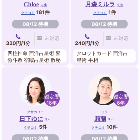
Chloe
月森ミルラ
先生
先生
181件
1件
クチコミ
クチコミ
08/12 待機
08/12 待機
未対応
未対応
320円/1分
240円/1分
四柱推命 西洋占星術 紫
タロットカード 西洋占
微斗数 宿曜占星術 数秘
星術 手相
術 タロットカード ルー
ン
鑑定歴
鑑定歴
16年
6年
クサカユニ
リラ
日下ゆに
莉蘭
先生
先生
5件
10件
クチコミ
クチコミ
08/12 待機
08/12 待機