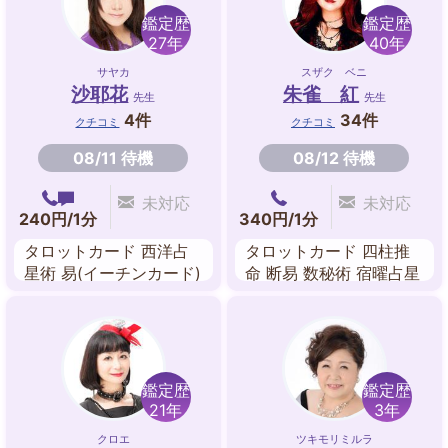
鑑定歴
鑑定歴
27年
40年
サヤカ
スザク ベニ
沙耶花
朱雀 紅
先生
先生
4件
34件
クチコミ
クチコミ
08/11 待機
08/12 待機
未対応
未対応
240円/1分
340円/1分
タロットカード 西洋占
タロットカード 四柱推
星術 易(イーチンカード)
命 断易 数秘術 宿曜占星
術 ルノルマンカード
鑑定歴
鑑定歴
21年
3年
クロエ
ツキモリミルラ