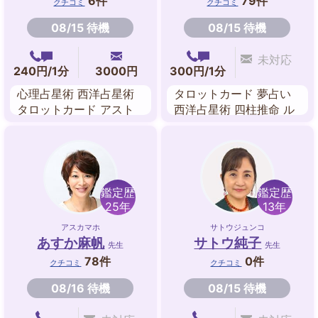
6件
79件
クチコミ
クチコミ
08/15 待機
08/15 待機
未対応
240円/1分
3000円
300円/1分
心理占星術 西洋占星術
タロットカード 夢占い
タロットカード アスト
西洋占星術 四柱推命 ル
ロダイス
ーン 東洋占星術 九星気
学
鑑定歴
鑑定歴
25年
13年
アスカマホ
サトウジュンコ
あすか麻帆
サトウ純子
先生
先生
78件
0件
クチコミ
クチコミ
08/16 待機
08/15 待機