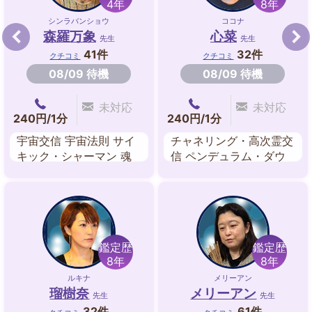
4年
8年
シンラバンショウ
ココナ
森羅万象
心菜
先生
先生
41件
32件
クチコミ
クチコミ
08/09 待機
08/09 待機
未対応
未対応
240円/1分
240円/1分
宇宙交信 宇宙法則 サイ
チャネリング・高次霊交
キック・シャーマン 魂
信 ペンデュラム・ダウ
鑑定 クリアリング 透視
ジング 霊感・霊視 スピ
霊感・霊視 潜在意識
リチュアル・リーディン
グ サイキックリーディ
ング タロットカード 未
来予知
鑑定歴
鑑定歴
8年
8年
ルキナ
メリーアン
瑠樹奈
メリーアン
先生
先生
32件
61件