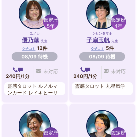
チュアル・リーディング
断 サージペンデュラム
言霊音法 開運吉日判
断・運気方位法
鑑定歴
鑑定歴
5年
4年
ユノカ
シセンタマホ
優乃華
子扇玉帆
先生
先生
12件
5件
クチコミ
クチコミ
08/09 待機
08/09 待機
未対応
未対応
240円/1分
240円/1分
霊感タロット ルノルマ
霊感タロット 九星気学
ンカード レイキヒーリ
ング エネルギーワーク
鑑定歴
鑑定歴