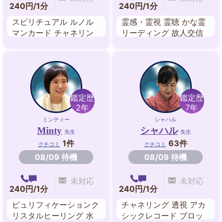
240円/1分
240円/1分
スピリチュアル ルノル
霊感・霊視 霊聴 かな霊
マンカード チャネリン
リーディング 故人交信
グ ヒーリング エネルギ
シャーマニックリーディ
ーワーク 波動修正 オー
ング ペットリーディン
ラ チャクラ
グ オーラ スピリチュア
ル・リーディング
鑑定歴
鑑定歴
2年
7年
ミンティー
シャハル
Minty
シャハル
先生
先生
1件
63件
クチコミ
クチコミ
08/09 待機
08/09 待機
未対応
未対応
240円/1分
240円/1分
ピュリフィケーションク
チャネリング 透視 アカ
リスタルヒーリング 水
シックレコード ブロッ