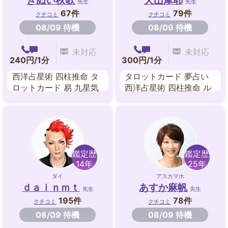
きぬい秋歌
犬山摩耶
先生
先生
67件
79件
クチコミ
クチコミ
08/09 待機
08/09 待機
未対応
未対応
240円/1分
300円/1分
西洋占星術 四柱推命 タ
タロットカード 夢占い
ロットカード 易 九星気
西洋占星術 四柱推命 ル
学
ーン 東洋占星術 九星気
学
鑑定歴
鑑定歴
14年
25年
ダイ
アスカマホ
ｄａｉｎｍｔ
あすか麻帆
先生
先生
195件
78件
クチコミ
クチコミ
08/09 待機
08/09 待機