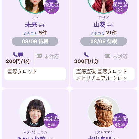
鑑定歴
鑑定歴
3年
13年
ミク
ワサビ
未来
山葵
先生
先生
5件
21件
クチコミ
クチコミ
08/09 待機
08/09 待機
未対応
未対応
200円/1分
300円/1分
霊感タロット
霊感霊視 霊感タロット
スピリチュアル タロッ
トカード
鑑定歴
鑑定歴
6年
46年
キヌイシュウカ
イヌヤママヤ