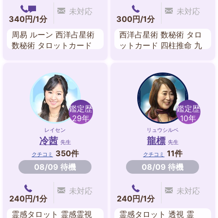
未対応
未対応
340円/1分
300円/1分
周易 ルーン 西洋占星術
西洋占星術 数秘術 タロ
数秘術 タロットカード
ットカード 四柱推命 九
アストロダイス ダウジ
星気学 アストロダイス
ング 九星気学
ダウジング 風水
鑑定歴
鑑定歴
29年
10年
レイセン
リュウシルベ
冷茜
龍標
先生
先生
350件
11件
クチコミ
クチコミ
08/09 待機
08/09 待機
未対応
未対応
240円/1分
240円/1分
霊感タロット 霊感霊視
霊感タロット 透視 霊