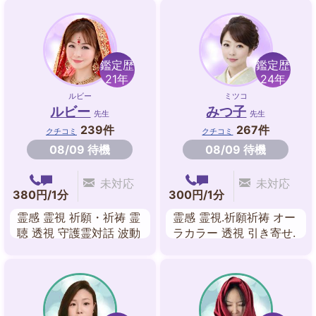
鑑定歴
鑑定歴
21年
24年
ルビー
ミツコ
ルビー
みつ子
先生
先生
239件
267件
クチコミ
クチコミ
08/09 待機
08/09 待機
未対応
未対応
380円/1分
300円/1分
霊感 霊視 祈願・祈祷 霊
霊感 霊視.祈願祈祷 オー
聴 透視 守護霊対話 波動
ラカラー 透視 引き寄せ.
修正 送念・思念伝達
遠隔ヒーリング スピリ
チュアル エネルギーワ
ーク 送念