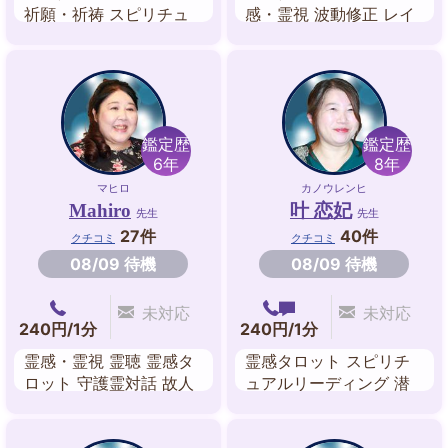
祈願・祈祷 スピリチュ
感・霊視 波動修正 レイ
アル チャネリング エネ
キヒーリング 姓名判断
ルギーワーク 風水 数秘
算命学 遠隔ヒーリング
術
鑑定歴
鑑定歴
6年
8年
マヒロ
カノウレンヒ
Mahiro
叶 恋妃
先生
先生
27件
40件
クチコミ
クチコミ
08/09 待機
08/09 待機
未対応
未対応
240円/1分
240円/1分
霊感・霊視 霊聴 霊感タ
霊感タロット スピリチ
ロット 守護霊対話 故人
ュアルリーディング 潜
交信 チャネリング オー
在意識 龍神カード・八
ラリーディング スピリ
百万の神カード 姓名判