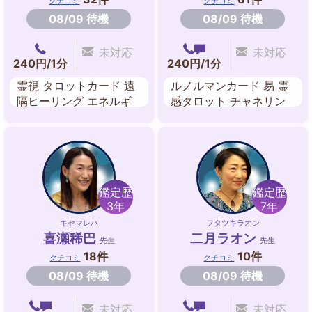
クチコミ
クチコミ
08/09 待機
08/09 待機
未対応
未対応
240円/1分
240円/1分
霊視 タロットカード 遠
ルノルマンカード 易 霊
隔ヒーリング エネルギ
感タロット チャネリン
ーワーク
グ ヒーリング 霊感・霊
視
鑑定歴
鑑定歴
3年
7年
キセマレハ
フタツキラオン
喜瀬稀巴
二月ラオン
先生
先生
18件
10件
クチコミ
クチコミ
08/09 待機
08/09 待機
未対応
未対応