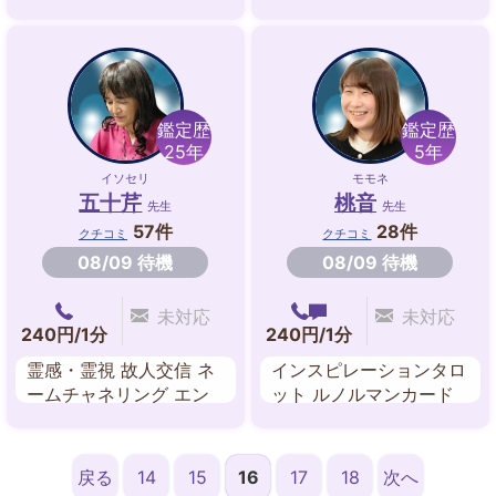
晶リーディング 霊感・
ク解除 ペンジュラム ス
霊視 スピリチュアル 宇
ピリチュアル 生命の樹
宙の法則 シンクロニシ
ティ
鑑定歴
鑑定歴
25年
5年
イソセリ
モモネ
五十芹
桃音
先生
先生
57件
28件
クチコミ
クチコミ
08/09 待機
08/09 待機
未対応
未対応
240円/1分
240円/1分
霊感・霊視 故人交信 ネ
インスピレーションタロ
ームチャネリング エン
ット ルノルマンカード
パシーヒーリング
数秘術 手相 人相・顔相
戻る
14
15
16
17
18
次へ