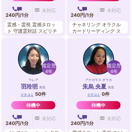
未対応
未対応
240円/1分
240円/1分
霊感・霊視 霊感タロッ
チャネリング オラクル
ト 守護霊対話 スピリチ
カードリーディング ス
ュアルリーディング 波
ピリチュアルリーディン
動修正 ツインレイリー
グ 波動修正 遠隔ヒーリ
ディング
ング
鑑定歴
鑑定歴
4年
4年
ウレア
アケガラス オウカ
羽玲明
朱烏 央夏
先生
先生
50件
0件
クチコミ
クチコミ
待機中
待機中
未対応
未対応
240円/1分
240円/1分