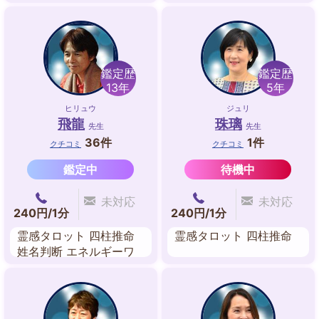
ィング ツインレイ・リ
ル・リーディング 気功
ーディング 縁結びヒー
リング 波動修正 未来予
想 霊感タロット
鑑定歴
鑑定歴
13年
5年
ヒリュウ
ジュリ
飛龍
珠璃
先生
先生
36件
1件
クチコミ
クチコミ
鑑定中
待機中
未対応
未対応
240円/1分
240円/1分
霊感タロット 四柱推命
霊感タロット 四柱推命
姓名判断 エネルギーワ
ーク ヒーリング