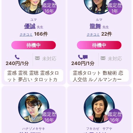
鑑定歴
鑑定歴
16年
1年
ユマ
ルマ
優誠
龍舞
先生
先生
166件
22件
クチコミ
クチコミ
待機中
待機中
未対応
未対応
240円/1分
240円/1分
霊感 霊視 霊聴 霊感タロ
霊感タロット 数秘術 恋
ット 夢占い タロットカ
人交信 ルノルマンカー
ード
ド アカシックレコー
ド・リーディング ツイ
ンレイリーディング 波
動修正
鑑定歴
鑑定歴
16年
16年
ハナゾメキサキ
フキカゼ サアヤ