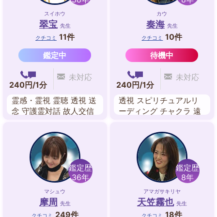
スイホウ
カウ
翠宝
奏海
先生
先生
11件
10件
クチコミ
クチコミ
鑑定中
待機中
未対応
未対応
240円/1分
240円/1分
霊感・霊視 霊聴 透視 送
透視 スピリチュアルリ
念 守護霊対話 故人交信
ーディング チャクラ 遠
オーラ 人相・顔相
隔ヒーリング
鑑定歴
鑑定歴
36年
8年
マシュウ
アマガサキリヤ
摩周
天笠霧也
先生
先生
249件
18件
クチコミ
クチコミ