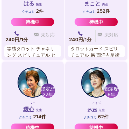
はる
まこと
先生
先生
2件
252件
クチコミ
クチコミ
待機中
待機中
未対応
未対応
240円/1分
240円/1分
霊感タロット チャネリ
タロットカード スピリ
ング スピリチュアル ヒ
チュアル 易 西洋占星術
ーリング ルノルマンカ
九星気学
ード ルーン
鑑定歴
鑑定歴
22年
9年
ワコ
アイズ
環心
eyes
先生
先生
214件
62件
クチコミ
クチコミ
待機中
待機中