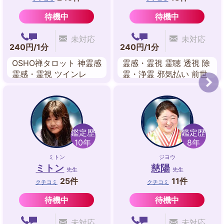
待機中
待機中
未対応
未対応
240円/1分
240円/1分
OSHO禅タロット 神霊感
霊感・霊視 霊聴 透視 除
霊感・霊視 ツインレ
霊・浄霊 邪気払い 前世
イ・リーディング チャ
鑑定 霊感タロット 陰陽
ネリング 西洋占星術 前
師カード
世鑑定 ペンジュラム
鑑定歴
鑑定歴
10年
8年
ミトン
ジヨウ
ミトン
慈陽
先生
先生
25件
11件
クチコミ
クチコミ
待機中
待機中
未対応
未対応