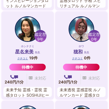
インスピレーションタロ
霊感タロット 手相 スピ
ット ルノルマンカード
リチュアル ルノルマン
数秘術
カード ペンジュラム 四
柱推命 奇門遁甲開運術
鑑定歴
鑑定歴
9年
0年
ホシナクミ
ホワ
星名来美
穂和
先生
先生
19件
0件
クチコミ
クチコミ
待機中
待機中
未対応
未対応
240円/1分
240円/1分
未来予知 霊感・霊視 霊
未来透視 霊感霊視 ルノ
感タロット SOSHIJIヒー
ルマンカード 霊感タロ
リング レイキヒーリン
ットカード
グ インナーチャイルド