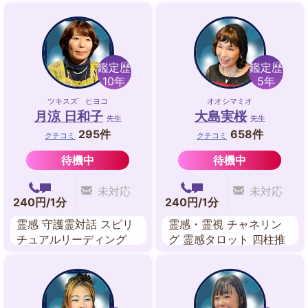
鑑定歴
鑑定歴
10年
5年
ツキスズ ヒヨコ
オオシマミオ
月涼 日和子
大島実桜
先生
先生
295件
658件
クチコミ
クチコミ
待機中
待機中
未対応
未対応
240円/1分
240円/1分
霊感 守護霊対話 スピリ
霊感・霊視 チャネリン
チュアルリーディング
グ 霊感タロット 四柱推
過去世リーディング 故
命 数理占術 九星気学 禅
人交信 チャネリングカ
タロット
ード インナーチャイル
ド