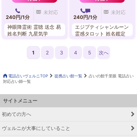
未対応
未対応
240円/1分
240円/1分
神眼降霊術 霊聴 送念 易
エジプティシャンルーン
姓名判断 九星気学
霊感タロット 姓名鑑定
算命学 カラーセラピー
タロット ビブリオマン
1
2
3
4
5
次へ
シー
電話占いヴェルニTOP
提携占い館一覧
占いの館千里眼 電話占い
対応占い師一覧
サイトメニュー
初めての方へ
ヴェルニが大事にしていること