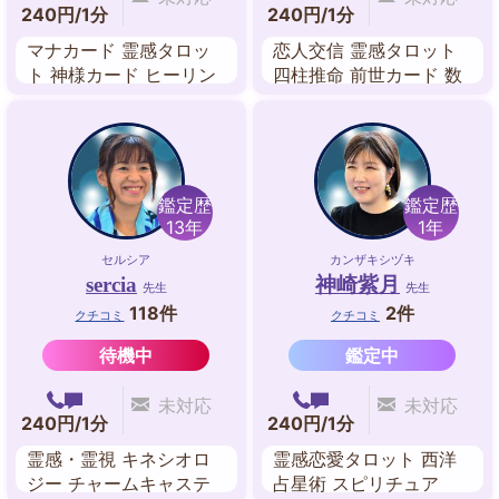
240円/1分
240円/1分
マナカード 霊感タロッ
恋人交信 霊感タロット
ト 神様カード ヒーリン
四柱推命 前世カード 数
グ
秘術 カードリーディン
グ
鑑定歴
鑑定歴
13年
1年
セルシア
カンザキシヅキ
sercia
神崎紫月
先生
先生
118件
2件
クチコミ
クチコミ
待機中
鑑定中
未対応
未対応
240円/1分
240円/1分
霊感・霊視 キネシオロ
霊感恋愛タロット 西洋
ジー チャームキャステ
占星術 スピリチュア