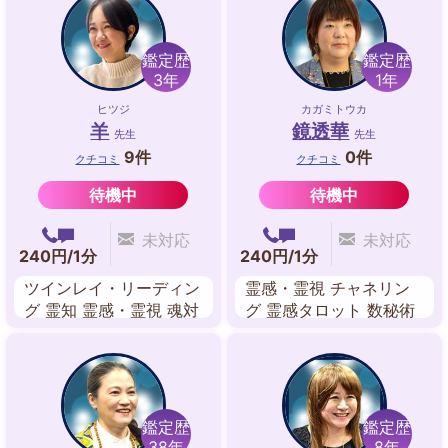
潜在意識
鑑定歴
鑑定歴
3年
1年
ヒツジ
カガミトウカ
羊
鏡透華
先生
先生
9件
0件
クチコミ
クチコミ
待機中
待機中
未対応
未対応
240円/1分
240円/1分
ツインレイ・リーディン
霊感・霊視 チャネリン
グ 霊知 霊感・霊視 魂対
グ 霊感タロット 数秘術
話 守護霊対話 縁結び レ
ツインレイ鑑定
イキヒーリング
鑑定歴
鑑定歴
38年
8年