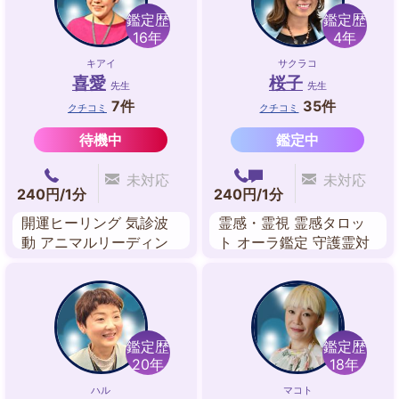
鑑定歴
鑑定歴
16年
4年
キアイ
サクラコ
喜愛
桜子
先生
先生
7件
35件
クチコミ
クチコミ
待機中
鑑定中
未対応
未対応
240円/1分
240円/1分
開運ヒーリング 気診波
霊感・霊視 霊感タロッ
動 アニマルリーディン
ト オーラ鑑定 守護霊対
グ オーラヒーリング チ
話 前世交信 恋人交信 数
ャクラ調整 守護龍占い
秘術
鑑定歴
鑑定歴
20年
18年
ハル
マコト