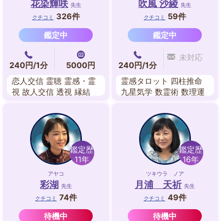
花染輝咲
吹風 沙綾
先生
先生
326件
59件
クチコミ
クチコミ
鑑定中
鑑定中
未対応
240円/1分
5000円
240円/1分
恋人交信 霊聴 霊感・霊
霊感タロット 四柱推命
視 故人交信 透視 縁結
九星気学 数霊術 数理運
守護霊対話 前世鑑定
命学 姓名判断 宿曜術
鑑定歴
鑑定歴
11年
16年
アヤコ
ツキウラ ノア
彩湖
月浦 天祈
先生
先生
74件
49件
クチコミ
クチコミ
待機中
待機中