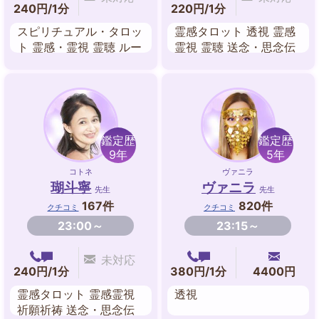
240円/1分
220円/1分
スピリチュアル・タロッ
霊感タロット 透視 霊感
ト 霊感・霊視 霊聴 ルー
霊視 霊聴 送念・思念伝
ン 透視 チャネリング オ
達 チャネリング タロッ
ーラ スピリチュアル
トカード
鑑定歴
鑑定歴
9年
5年
コトネ
ヴァニラ
瑚斗寧
ヴァニラ
先生
先生
167件
820件
クチコミ
クチコミ
23:00～
23:15～
未対応
240円/1分
380円/1分
4400円
霊感タロット 霊感霊視
透視
祈願祈祷 送念・思念伝