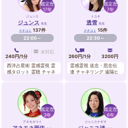
鑑定歴
鑑定歴
17年
7年
ジュンス
トユキ
ジュンス
透雪
先生
先生
137件
15件
クチコミ
クチコミ
22:00～
22:30～
未対応
240円/1分
260円/1分
3200円
西洋占星術 霊感霊視 霊
霊感霊視 送念・思念伝
感タロット 霊聴 チャネ
達 チャネリング 遠隔ヒ
リング ダウジング アス
ーリング オーラリーデ
トロダイス
ィング ダウジング 霊感
タロット 九星気学
鑑定歴
鑑定歴
3年
6年
アネモネウイ
ジャニスナギサ