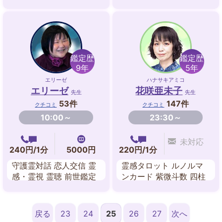
達 遠隔ヒーリング 西洋
占星術 数秘術
鑑定歴
鑑定歴
9年
5年
エリーゼ
ハナサキアミコ
エリーゼ
花咲亜未子
先生
先生
53件
147件
クチコミ
クチコミ
10:00～
23:30～
未対応
240円/1分
5000円
220円/1分
守護霊対話 恋人交信 霊
霊感タロット ルノルマ
感・霊視 霊聴 前世鑑定
ンカード 紫微斗数 四柱
故人交信 自動書記 オー
推命
ラ
戻る
23
24
25
26
27
次へ