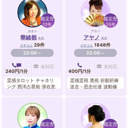
鑑定歴
鑑定歴
10年
26年
カオト
アヤノ
華緒都
アヤノ
先生
先生
29件
1848件
クチコミ
クチコミ
23:00～
23:00～
未対応
未対応
240円/1分
400円/1分
霊感タロット チャネリ
霊感霊視 透視 祈願祈祷
ング 西洋占星術 潜在意
送念・思念伝達 波動修
識リーディング
正 遠隔ヒーリング 数秘
術 四柱推命
鑑定歴
鑑定歴