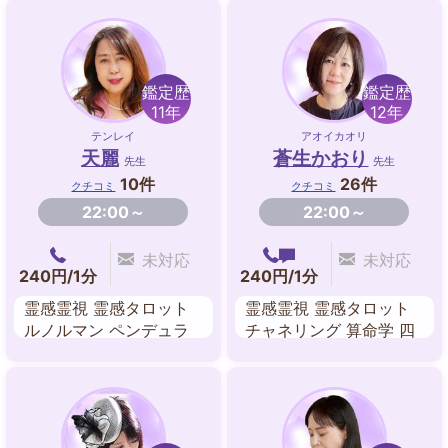
鑑定歴
鑑定歴
11年
12年
テンレイ
アオイカオリ
天麗
蒼生かおり
先生
先生
10件
26件
クチコミ
クチコミ
22:00～
22:00～
未対応
未対応
240円/1分
240円/1分
霊感霊視 霊感タロット
霊感霊視 霊感タロット
ルノルマン ペンデュラ
チャネリング 算命学 四
ム 数秘術 エネルギーワ
柱推命 タロットカード
ーク
ルノルマンカード