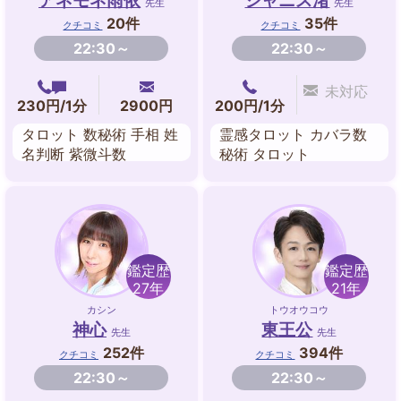
アネモネ雨依
ジャニス渚
先生
先生
20件
35件
クチコミ
クチコミ
22:30～
22:30～
未対応
230円/1分
2900円
200円/1分
タロット 数秘術 手相 姓
霊感タロット カバラ数
名判断 紫微斗数
秘術 タロット
鑑定歴
鑑定歴
27年
21年
カシン
トウオウコウ
神心
東王公
先生
先生
252件
394件
クチコミ
クチコミ
22:30～
22:30～