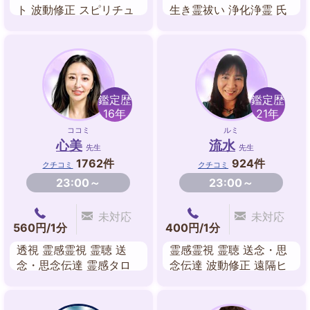
ト 波動修正 スピリチュ
生き霊祓い 浄化浄霊 氏
アルリーディング
名霊視 未来予知 祈願祈
祷
鑑定歴
鑑定歴
16年
21年
ココミ
ルミ
心美
流水
先生
先生
1762件
924件
クチコミ
クチコミ
23:00～
23:00～
未対応
未対応
560円/1分
400円/1分
透視 霊感霊視 霊聴 送
霊感霊視 霊聴 送念・思
念・思念伝達 霊感タロ
念伝達 波動修正 遠隔ヒ
ット 波動修正 遠隔ヒー
ーリング
リング ダウジング