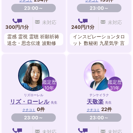
クチコミ
クチコミ
23:00～
23:00～
未対応
未対応
300円/1分
240円/1分
霊感 霊視 霊聴 祈願祈祷
インスピレーションタロ
送念・思念伝達 波動修
ット 数秘術 九星気学 言
正 霊感タロットカード
霊姓名判断 夢占い アス
オーラリーディング
トロダイス
鑑定歴
鑑定歴
10年
31年
リズローレル
テンケイラク
リズ・ローレル
天敬楽
先生
先生
0件
22件
クチコミ
クチコミ
23:00～
23:00～
未対応
未対応