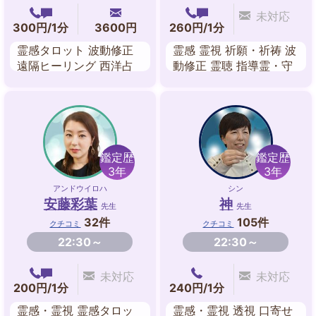
未対応
300円/1分
3600円
260円/1分
霊感タロット 波動修正
霊感 霊視 祈願・祈祷 波
遠隔ヒーリング 西洋占
動修正 霊聴 指導霊・守
星術 宿曜占星術 姓名判
護霊対話 気道術 送念・
断
思念伝達
鑑定歴
鑑定歴
3年
3年
アンドウイロハ
シン
安藤彩葉
神
先生
先生
32件
105件
クチコミ
クチコミ
22:30～
22:30～
未対応
未対応
200円/1分
240円/1分
霊感・霊視 霊感タロッ
霊感・霊視 透視 口寄せ