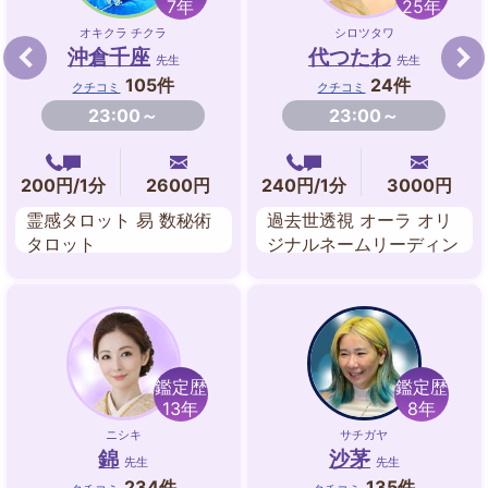
7年
25年
オキクラ チクラ
シロツタワ
沖倉千座
代つたわ
先生
先生
105件
24件
クチコミ
クチコミ
23:00～
23:00～
200円/1分
2600円
240円/1分
3000円
霊感タロット 易 数秘術
過去世透視 オーラ オリ
タロット
ジナルネームリーディン
グ チャクラ ヒーリング
ルーン ダウジング 数秘
術
鑑定歴
鑑定歴
13年
8年
ニシキ
サチガヤ
錦
沙茅
先生
先生
234件
135件