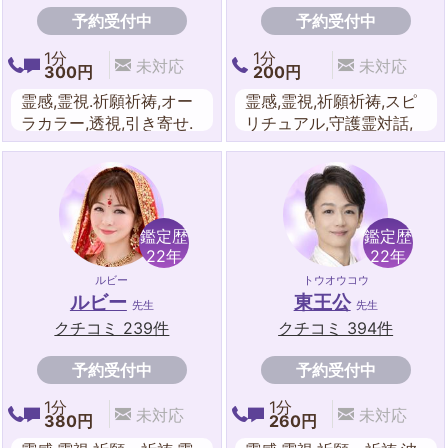
予約受付中
予約受付中
1分
1分
未対応
未対応
300円
200円
霊感,霊視.祈願祈祷,オー
霊感,霊視,祈願祈祷,スピ
ラカラー,透視,引き寄せ.
リチュアル,守護霊対話,
遠隔ヒーリング,スピリチ
波動修正,透視遠隔,ヒー
ュアル,エネルギーワー
リング,エネルギーワー
ク, 送念,ツインレイ・ソ
ク,オーラ,波動修正,送念,
ウルメイト,霊感タロッ
夢占い
ト,風水,ダウンジング,オ
鑑定歴
鑑定歴
ーラ,東洋占星術,九星気
22年
22年
学,姓名判断,カラーセラ
ルビー
トウオウコウ
ピー,夢占い
ルビー
東王公
先生
先生
クチコミ 239件
クチコミ 394件
予約受付中
予約受付中
1分
1分
未対応
未対応
380円
260円