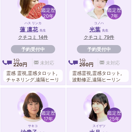
鑑定歴
鑑定歴
20年
7年
ハス リンカ
コノハ
蓮 凛花
光葉
先生
先生
クチコミ 14件
クチコミ 79件
予約受付中
予約受付中
1分
1分
未対応
未対応
220円
260円
霊感 霊視,霊感タロット,
霊感霊視,霊感タロット,
チャネリング,遠隔ヒーリ
波動修正,遠隔ヒーリン
ング
グ,ルーン,ダウジング,タ
ロットカード,ルノルマン
カード
鑑定歴
鑑定歴
17年
25年
サキコ
スイゲツ