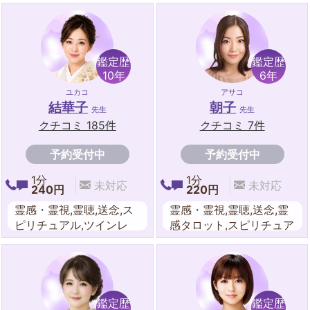
リチュアル,チャネリン
念伝達,祈願･祈祷,波動修
グ,チャャクラ,遠隔ヒー
正,遠隔ヒーリング,エネ
リング,エネルギーワーク
ルギーワーク
鑑定歴
鑑定歴
10年
6年
ユカコ
アサコ
結華子
朝子
先生
先生
クチコミ 185件
クチコミ 7件
予約受付中
予約受付中
1分
1分
未対応
未対応
240円
220円
霊感・霊視,霊聴,送念,ス
霊感・霊視,霊聴,送念,霊
ピリチュアル,ツインレ
感タロット,スピリチュア
イ・ソウルメイト,祈願･
ル,チャネリング,祈願・
祈祷,波動修正,遠隔ヒー
祈祷,守護霊対話,波動修
リング,エネルギーワー
正,遠隔ヒーリング,エネ
ク,オーラ,東洋占星術,天
ルギーワーク,オーラ, ダ
命占星,守護霊対話
ウジング
鑑定歴
鑑定歴