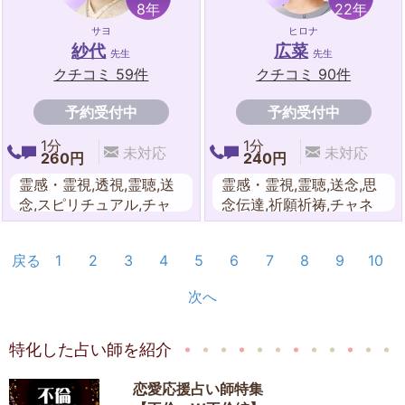
8年
22年
サヨ
ヒロナ
紗代
広菜
先生
先生
クチコミ 59件
クチコミ 90件
予約受付中
予約受付中
1分
1分
未対応
未対応
260円
240円
霊感・霊視,透視,霊聴,送
霊感・霊視,霊聴,送念,思
念,スピリチュアル,チャ
念伝達,祈願祈祷,チャネ
ネリング,祈願・祈祷,守
リング,守護霊対話,波動
護霊対話,波動修正,遠隔
修正,遠隔ヒーリング,エ
戻る
1
2
3
4
5
6
7
8
9
10
ヒーリング,エネルギーワ
ネルギーワーク,オーラ,
ーク,オーラ, ダウジング
チャクラ,数秘術,夢占い,
次へ
九星気学
特化した占い師を紹介
恋愛応援占い師特集