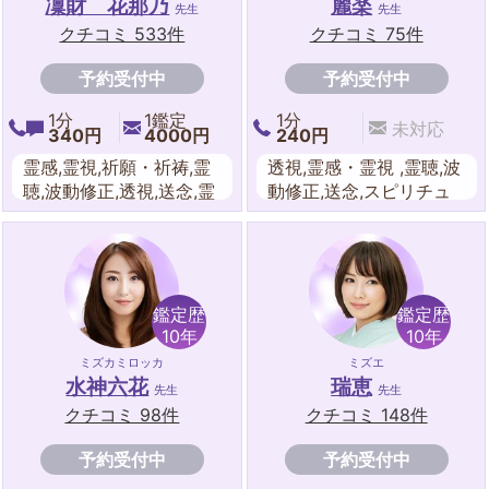
凜財 花那乃
麗楽
先生
先生
クチコミ 533件
クチコミ 75件
予約受付中
予約受付中
1分
1鑑定
1分
未対応
340円
4000円
240円
霊感,霊視,祈願・祈祷,霊
透視,霊感・霊視 ,霊聴,波
聴,波動修正,透視,送念,霊
動修正,送念,スピリチュ
感タロット,スピリチュア
アル,祈願・祈祷,守護霊
ル,チャネリング,守護霊
対話,遠隔ヒーリング
対話,遠隔ヒーリング,エ
ネルギーワーク,オーラリ
ーディング.レイキ,チャ
鑑定歴
鑑定歴
クラ,水晶,ルーン,ダウジ
10年
10年
ング.魔術.夢占い,天命占
ミズカミロッカ
ミズエ
星術,シータヒーリング,
水神六花
瑞恵
先生
先生
タロットカード
クチコミ 98件
クチコミ 148件
予約受付中
予約受付中