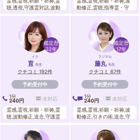
霊感,霊視,祈願・祈祷,霊
霊感,霊視,祈願・祈祷,波
聴,透視,守護霊対話,波動
動修正,霊聴,指導霊・守
修正,送念・思念伝達,霊
護霊対話,気道術,送念・
感タロット,オーラリーデ
思念伝達,数秘術,スピリ
ィング,エネルギーワー
チュアル,チャネリング.
ク,スピリチュアル,遠隔
遠隔ヒーリング,エネルギ
ヒーリング,数秘術
ーワーク,オーラリーディ
鑑定歴
鑑定歴
ング,チャクラ,ダウジン
22年
17年
グ,魔術,夢占い
イク
フジマル
育
藤丸
先生
先生
クチコミ 192件
クチコミ 67件
予約受付中
予約受付中
1分
1分
未対応
未対応
240円
240円
霊感,霊視,祈願・祈祷,霊
霊感,霊視,祈願・祈祷,波
聴,波動修正,送念,守護霊
動修正,引きの術,送念,守
対話,スピリチュアル,オ
護霊対話,霊聴,遠隔ヒー
ラクルカードリーディン
リング,エネルギーワー
グ,チャネリング,遠隔ヒ
ク,霊感タロット,スピリ