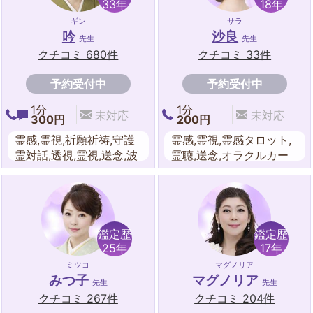
ピリチュアル,波動修正,
東洋占星術,西洋占星術,
33年
18年
霊感タロット,カバラ数秘
紫微斗数,タロットカード
ギン
サラ
術,夢占い,送念
吟
沙良
先生
先生
クチコミ 680件
クチコミ 33件
予約受付中
予約受付中
1分
1分
未対応
未対応
300円
200円
霊感,霊視,祈願祈祷,守護
霊感,霊視,霊感タロット,
霊対話,透視,霊視,送念,波
霊聴,送念,オラクルカー
動修正,エネルギーワー
ド,スピリチュアル,波動
ク,チャクラ,オーラ,遠隔
修正,遠隔ヒーリング,水
ヒーリング,スピリチュア
晶,易,算命学,数秘術,東洋
ル,チャネリング,九星気
占星術,九星気学,タロッ
学,霊感タロット,姓名判
トカード
鑑定歴
鑑定歴
断, 紫微斗数.易,四柱推命,
25年
17年
宿曜占星術,東洋占星術,
ミツコ
マグノリア
夢占い,送念,オーラ,風水,
みつ子
マグノリア
先生
先生
ダウンジング,ルーン,水
クチコミ 267件
クチコミ 204件
晶,レイキ,易タロット