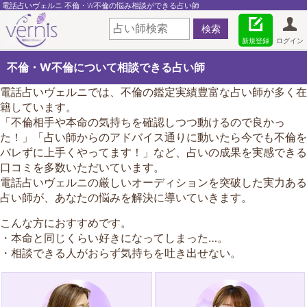
電話占いヴェルニ 不倫・W不倫の悩み相談ができる占い師
新規登録
ログイン
不倫・W不倫について相談できる占い師
電話占いヴェルニでは、不倫の鑑定実績豊富な占い師が多く在
籍しています。
「不倫相手や本命の気持ちを確認しつつ動けるので良かっ
た！」「占い師からのアドバイス通りに動いたら今でも不倫を
バレずに上手くやってます！」など、占いの成果を実感できる
口コミを多数いただいています。
電話占いヴェルニの厳しいオーディションを突破した実力ある
占い師が、あなたの悩みを解決に導いていきます。
こんな方におすすめです。
・本命と同じくらい好きになってしまった…。
・相談できる人がおらず気持ちを吐き出せない。