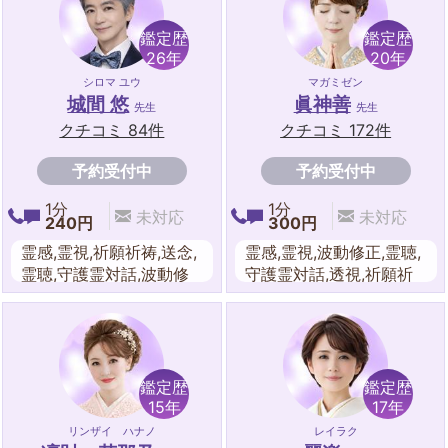
ーリング,エネルギーワー
チュアル,オーラリーディ
ク,レイキ,チャクラ,水晶,
ング,ダウンジング,東洋
鑑定歴
鑑定歴
オラクルカード,カラーセ
占星術,九星気学,数魂術,
26年
20年
ラピー
姓名判断
シロマ ユウ
マガミゼン
城間 悠
眞神善
先生
先生
クチコミ 84件
クチコミ 172件
予約受付中
予約受付中
1分
1分
未対応
未対応
240円
300円
霊感,霊視,祈願祈祷,送念,
霊感,霊視,波動修正,霊聴,
霊聴,守護霊対話,波動修
守護霊対話,透視,祈願祈
正,言霊,音霊,エネルギー
祷,送念・思念伝達,遠隔
ワーク,オーラリーディン
ヒーリング,エネルギーワ
グ,スピリチュアル,遠隔
ーク,スピリチュアル,チ
ヒーリング,東洋占星術,
ャクラ,オーラ浄化,レイ
四柱推命,算命学
キ,霊感タロット,オーラ
鑑定歴
鑑定歴
リーディング
15年
17年
リンザイ ハナノ
レイラク