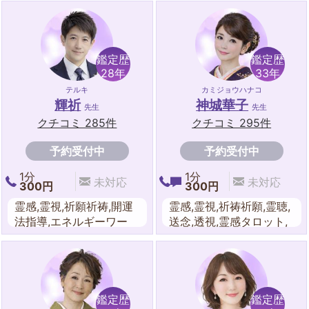
ーワーク,風水,オーラリ
リング,スピリチャル,西
ーディング,夢占い,送念,
洋占星術,東洋占星術,易,
スピリチュアル,霊感タロ
霊感タロット,エネルギー
ット
ワーク,波動修正,夢占い
鑑定歴
鑑定歴
28年
33年
テルキ
カミジョウハナコ
輝祈
神城華子
先生
先生
クチコミ 285件
クチコミ 295件
予約受付中
予約受付中
1分
1分
未対応
未対応
300円
300円
霊感,霊視,祈願祈祷,開運
霊感,霊視,祈祷祈願,霊聴,
法指導,エネルギーワー
送念,透視,霊感タロット,
ク,守護霊対話,水晶,霊聴,
スピリチュアル,チャネリ
想念,透視,チャクラ,オー
ング,守護霊対話,波動修
ラ,レイキ,チャネリング,
正,遠隔ヒーリング,エネ
ダウンジング,遠隔ヒーリ
ルギーワーク,オーラ,チ
ング,交霊術,神仏召喚,ス
ャクラ,夢占い,四柱推命,
鑑定歴
鑑定歴