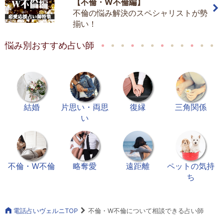
【不倫・W不倫編】
不倫の悩み解決のスペシャリストが勢
揃い！
悩み別おすすめ占い師
結婚
片思い・両思
復縁
三角関係
い
不倫・W不倫
略奪愛
遠距離
ペットの気持
ち
電話占いヴェルニTOP
不倫・W不倫について相談できる占い師