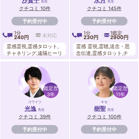
沙貴子
水月
先生
先生
クチコミ 10件
クチコミ 145件
予約受付中
予約受付中
1分
1分
1鑑定
未対応
240円
230円
2900円
霊感霊視,霊感タロット,
霊感 霊視,霊聴,送念・思
チャネリング,遠隔ヒーリ
念伝達,霊感タロット,チ
ング,タロットカード
ャネリング,波動修正,遠
隔ヒーリング,オーラリー
ディング,夢占い,風水,数
秘術,タロットカード,マ
ヤ暦
鑑定歴
鑑定歴
3年
11年
コウイツ
キセ
光逸
樹聖
先生
先生
クチコミ 39件
クチコミ 100件
予約受付中
予約受付中