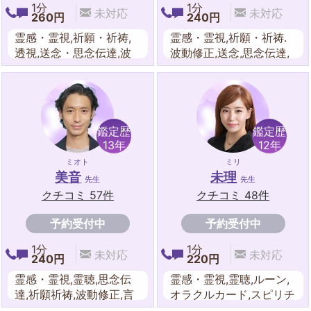
1分
1分
未対応
未対応
260円
240円
霊感・霊視,祈願・祈祷,
霊感・霊視,祈願・祈祷.
透視,送念・思念伝達,波
波動修正,送念,思念伝達,
動修正,霊感タロット.守
守護霊対話,霊感タロッ
護霊対話,四柱推命,東洋
ト,スピリチュアル,オラ
占星術,オラクルカード
クルカード,遠隔ヒーリン
グ,エネルギーワーク
鑑定歴
鑑定歴
13年
12年
ミオト
ミリ
美音
未理
先生
先生
クチコミ 57件
クチコミ 48件
予約受付中
予約受付中
1分
1分
未対応
未対応
240円
220円
霊感・霊視,霊聴,思念伝
霊感・霊視,霊聴,ルーン,
達,祈願祈祷,波動修正,言
オラクルカード,スピリチ
霊,守護霊対話,送念,スピ
ュアル,ダウンジング,思