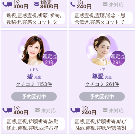
1分
1鑑定
1分
未対応
300円
3600円
240円
透視,霊感霊視,祈願･祈祷,
霊感霊視,霊聴,送念・思
数秘術,霊感タロット,タ
念伝達,霊感タロット,チ
ロットカード
ャネリング,祈願･祈祷,波
動修正,遠隔ヒーリング,
夢占い,数秘術,タロット
カード,カラーセラピー
鑑定歴
鑑定歴
21年
29年
ミドリ
トア
碧
尊愛
先生
先生
クチコミ 1153件
クチコミ 261件
予約受付中
予約受付中
1分
1分
未対応
未対応
400円
240円
霊感,霊視,祈願祈祷,波動
霊感,霊視,祈願祈祷,結び
修正,透視,霊聴,西洋占星
固め,透視,霊聴,守護霊対
術,守護霊対話,エネルギ
話,オーラ浄化,遠隔ヒー