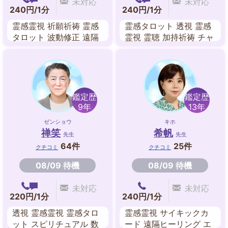
未対応
未対応
240円/1分
240円/1分
霊感霊視 祈願祈祷 霊感
霊感タロット 透視 霊感
タロット 波動修正 遠隔
霊視 霊聴 加持祈祷 チャ
ヒーリング エネルギー
ネリング 波動修正 遠隔
ワーク スピリチュアル
ヒーリング
鑑定歴
鑑定歴
9年
13年
ゼンショウ
キホ
禅笑
希帆
先生
先生
64件
25件
クチコミ
クチコミ
08/09 待機
08/09 待機
未対応
未対応
220円/1分
240円/1分
透視 霊感霊視 霊感タロ
霊感霊視 サイキックカ
ット スピリチュアル 数
ード 遠隔ヒーリング エ