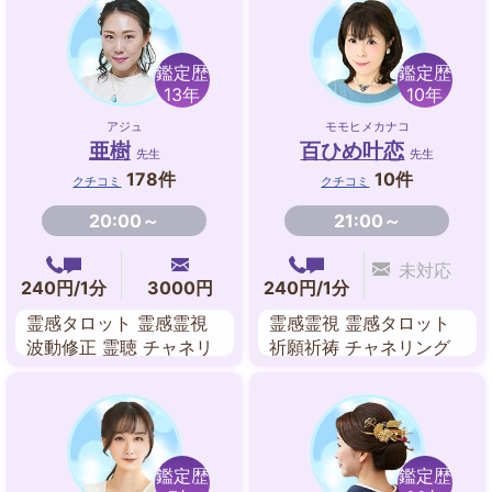
術
鑑定歴
鑑定歴
13年
10年
アジュ
モモヒメカナコ
亜樹
百ひめ叶恋
先生
先生
178件
10件
クチコミ
クチコミ
20:00～
21:00～
未対応
240円/1分
3000円
240円/1分
霊感タロット 霊感霊視
霊感霊視 霊感タロット
波動修正 霊聴 チャネリ
祈願祈祷 チャネリング
ング オーラリーディン
スピリチュアル エネル
グ ダウジング 西洋占星
ギーワーク 数秘術 ルノ
術
ルマンカード
鑑定歴
鑑定歴