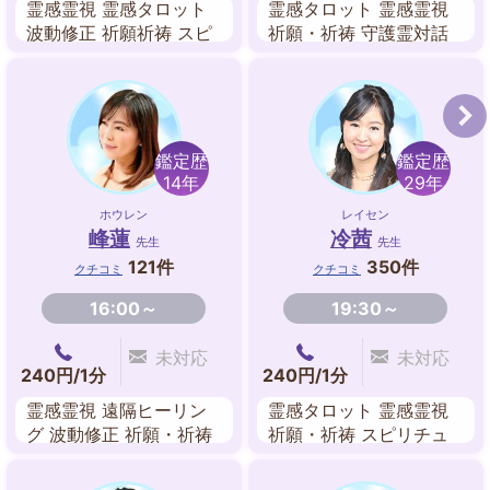
霊感霊視 霊感タロット
霊感タロット 霊感霊視
波動修正 祈願祈祷 スピ
祈願・祈祷 守護霊対話
リチュアル エネルギー
オーラ スピリチュアル
ワーク
チャネリング 遠隔ヒー
リング
鑑定歴
鑑定歴
14年
29年
ホウレン
レイセン
峰蓮
冷茜
先生
先生
121件
350件
クチコミ
クチコミ
16:00～
19:30～
未対応
未対応
240円/1分
240円/1分
霊感霊視 遠隔ヒーリン
霊感タロット 霊感霊視
グ 波動修正 祈願・祈祷
祈願・祈祷 スピリチュ
四柱推命 九星気学
アル チャネリング エネ
ルギーワーク 風水 数秘