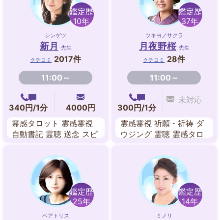
ド、開運カウンセリング
鑑定歴
鑑定歴
10年
37年
シンゲツ
ツキヨノサクラ
新月
月夜野桜
先生
先生
2017件
28件
クチコミ
クチコミ
11:00～
11:00～
未対応
340円/1分
4000円
300円/1分
霊感タロット 霊感霊視
霊感霊視 祈願・祈祷 ダ
自動書記 霊聴 送念 スピ
ウジング 霊聴 霊感タロ
リチュアル チャネリン
ット スピリチュアル 四
グ 遠隔ヒーリング（ご
盤歴 数秘術
先祖様解放ヒーリング・
魂の癒しヒーリング）
鑑定歴
鑑定歴
25年
14年
ベアトリス
ミノリ