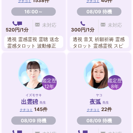
1538件
40件
クチコミ
クチコミ
16:00～
08/09 待機
未対応
未対応
520円/1分
300円/1分
透視 霊感霊視 霊聴 送念
透視 音叉 祈願祈祷 霊感
霊感タロット 波動修正
タロット 霊感霊視 スピ
スピリチュアル チャネ
リチュアル チャネリン
リング
グ 遠隔ヒーリング
鑑定歴
鑑定歴
12年
8年
イズモサキ
ヤコ
出雲碕
夜弧
先生
先生
145件
22件
クチコミ
クチコミ
08/09 待機
08/09 待機