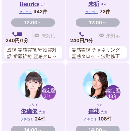
Beatrice
未祈
先生
先生
342件
72件
クチコミ
クチコミ
12:00～
12:00～
未対応
未対応
240円/1分
240円/1分
透視 霊感霊視 守護霊対
霊感霊視 チャネリング
話 祈願祈祷 霊感タロッ
霊感タロット 波動修正
ト スピリチュアル チャ
遠隔ヒーリング レイキ
ネリング オーラ
エネルギーワーク スピ
リチュアル
鑑定歴
鑑定歴
21年
13年
エリイ
リッカ
依璃依
律花
先生
先生
24件
108件
クチコミ
クチコミ
14:00～
14:00～