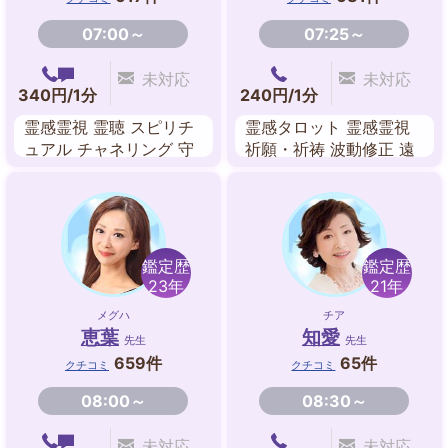
07:00～
07:25～
未対応
未対応
340円/1分
240円/1分
霊感霊視 霊聴 スピリチ
霊感タロット 霊感霊視
ュアル チャネリング 守
祈願・祈祷 波動修正 遠
護霊対話 遠隔ヒーリン
隔ヒーリング シータヒ
グ オーラ チャクラ
ーリング スピリチュア
ル チャネリング
鑑定歴
鑑定歴
23年
21年
メグハ
チア
恵葉
知愛
先生
先生
659件
65件
クチコミ
クチコミ
08:00～
08:30～
未対応
未対応