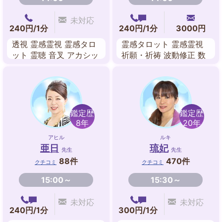
未対応
240円/1分
240円/1分
3000円
透視 霊感霊視 霊感タロ
霊感タロット 霊感霊視
ット 霊聴 音叉 アカシッ
祈願・祈祷 波動修正 数
クレコード スピリチュ
秘術 スピリチュアル チ
アル チャネリング
ャネリング 遠隔ヒーリ
ング
鑑定歴
鑑定歴
8年
20年
アヒル
ルキ
亜日
琉妃
先生
先生
88件
470件
クチコミ
クチコミ
15:00～
15:30～
未対応
未対応
240円/1分
300円/1分