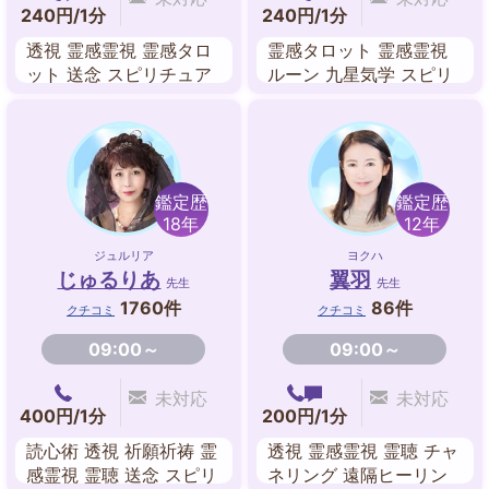
240円/1分
240円/1分
透視 霊感霊視 霊感タロ
霊感タロット 霊感霊視
ット 送念 スピリチュア
ルーン 九星気学 スピリ
ル チャネリング 遠隔ヒ
チュアル チャネリング
ーリング エネルギーワ
エネルギーワーク レイ
ーク
キ
鑑定歴
鑑定歴
18年
12年
ジュルリア
ヨクハ
じゅるりあ
翼羽
先生
先生
1760件
86件
クチコミ
クチコミ
09:00～
09:00～
未対応
未対応
400円/1分
200円/1分
読心術 透視 祈願祈祷 霊
透視 霊感霊視 霊聴 チャ
感霊視 霊聴 送念 スピリ
ネリング 遠隔ヒーリン