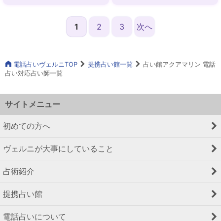
秘術 四柱推命 易
ンジェルカード チャネ
リング スピリチュアル
1
2
3
次へ
エネルギーワーク レイ
キ
電話占いヴェルニTOP
提携占い館一覧
占い館アクアマリン 電話
占い対応占い師一覧
サイトメニュー
初めての方へ
ヴェルニが大事にしていること
占術紹介
提携占い館
電話占いについて