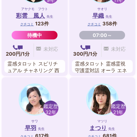
9年
11年
アヤクモ フウト
サオリ
彩雲 風人
早織
先生
先生
123件
358件
クチコミ
クチコミ
待機中
07:00～
未対応
未対応
200円/1分
300円/1分
霊感タロット スピリチ
霊感タロット 霊感霊視
ュアル チャネリング 西
守護霊対話 オーラ エネ
洋占星術 九星気学 易 風
ルギーワーク スピリチ
水
ュアル チャクラ 遠隔ヒ
ーリング
鑑定歴
鑑定歴
32年
21年
サワ
マツリ
早羽
まつり
先生
先生
617件
681件
クチコミ
クチコミ