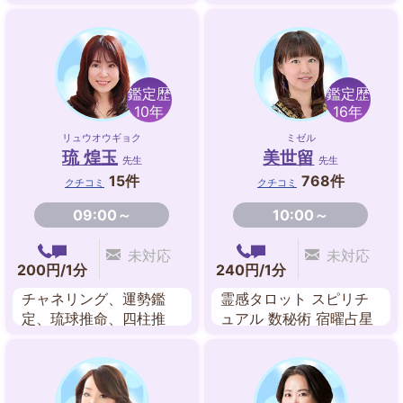
チュアル チャネリング
グ オーラ レイキ 西洋占
星術
鑑定歴
鑑定歴
10年
16年
リュウオウギョク
ミゼル
琉 煌玉
美世留
先生
先生
15件
768件
クチコミ
クチコミ
09:00～
10:00～
未対応
未対応
200円/1分
240円/1分
チャネリング、運勢鑑
霊感タロット スピリチ
定、琉球推命、四柱推
ュアル 数秘術 宿曜占星
命、陰陽五行占い、マヤ
術
歴、オーラリーディン
グ、オーラカラー診断、
イーチンタロットカー