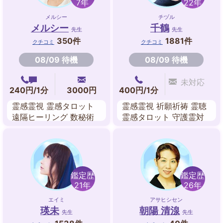
7年
22年
メルシー
チヅル
メルシー
千鶴
先生
先生
350件
1881件
クチコミ
クチコミ
08/09 待機
08/09 待機
未対応
240円/1分
3000円
400円/1分
霊感霊視 霊感タロット
霊感霊視 祈願祈祷 霊聴
遠隔ヒーリング 数秘術
霊感タロット 守護霊対
タロットカード
話 波動修正 スピリチュ
アル チャネリング
鑑定歴
鑑定歴
21年
26年
エイミ
アサヒシセン
瑛未
朝陽 清湶
先生
先生