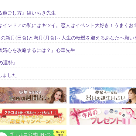
る過ごし方』縞いちき先生
はインドアの私にはキツイ。恋人はイベント大好き！うまくお
の新月(日食)と満月(月食)～人生の転機を迎えるあなたへ願
嫉妬心を攻略するには？』心華先生
の運勢』
しました