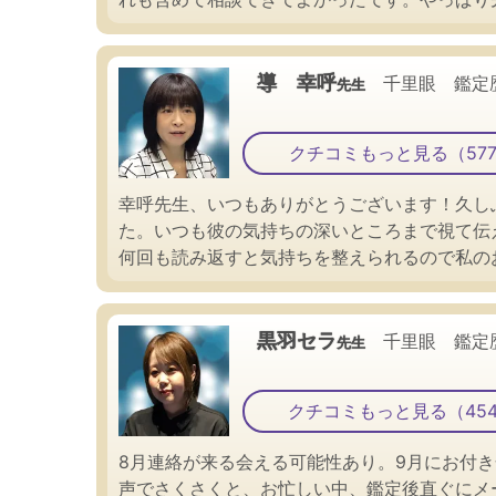
導 幸呼
千里眼 鑑定
先生
クチコミもっと見る（57
幸呼先生、いつもありがとうございます！久し
た。いつも彼の気持ちの深いところまで視て伝
何回も読み返すと気持ちを整えられるので私の
黒羽セラ
千里眼 鑑定
先生
クチコミもっと見る（45
8月連絡が来る会える可能性あり。9月にお付き
声でさくさくと、お忙しい中、鑑定後直ぐにメ