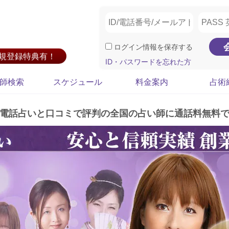
ログイン情報を保存する
新規登録特典有！
ID・パスワードを忘れた方
師検索
スケジュール
料金案内
占術
電話占いと口コミで評判の全国の占い師に通話料無料