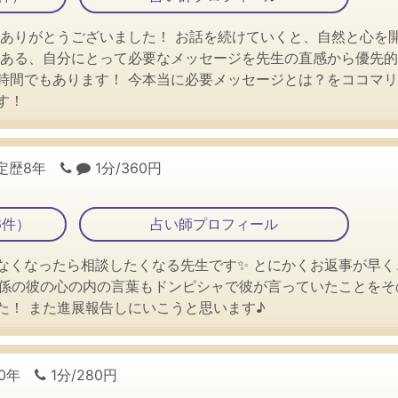
きありがとうございました！ お話を続けていくと、自然と心を
にある、自分にとって必要なメッセージを先生の直感から優先
時間でもあります！ 今本当に必要メッセージとは？をココマ
す！
定歴8年
1分/360円
6件）
占い師プロフィール
なくなったら相談したくなる先生です✨ とにかくお返事が早
係の彼の心の内の言葉もドンピシャで彼が言っていたことをそ
た！ また進展報告しにいこうと思います♪
10年
1分/280円