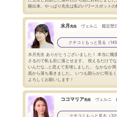
睡出来、やっぱり先生は私のパワースポットの
水月
ヴェルニ 鑑定歴
先生
クチコミもっと見る（14
水月先生 ありがとうございました！ 本当に
さるので私も肚に落とせます。 視えるだけで
いんだな…と思えて安堵しました。 なかなか
底から落ち着きました。 いつも朗らかに明る
よろしくお願いします！
ココマリア
ヴェルニ 
先生
クチコミもっと見る（32