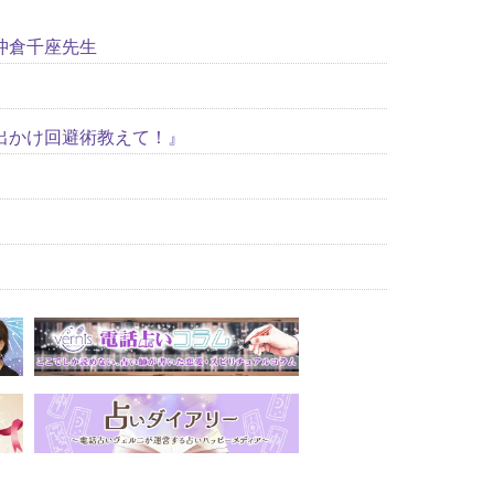
沖倉千座先生
出かけ回避術教えて！』